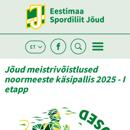
ET
Jõud meistrivõistlused
noormeeste käsipallis 2025 - I
etapp