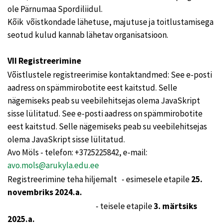
ole Pärnumaa Spordiliidul.
Kõik võistkondade lähetuse, majutuse ja toitlustamisega
seotud kulud kannab lähetav organisatsioon.
VII Registreerimine
Võistlustele registreerimise kontaktandmed: See e-posti
aadress on spämmirobotite eest kaitstud. Selle
nägemiseks peab su veebilehitsejas olema JavaSkript
sisse lülitatud. See e-posti aadress on spämmirobotite
eest kaitstud. Selle nägemiseks peab su veebilehitsejas
olema JavaSkript sisse lülitatud.
Avo Möls - telefon: +3725225842, e-mail:
avo.mols@arukyla.edu.ee
Registreerimine teha hiljemalt - esimesele etapile
25.
novembriks 2024.a.
- teisele etapile
3. märtsiks
2025.a.