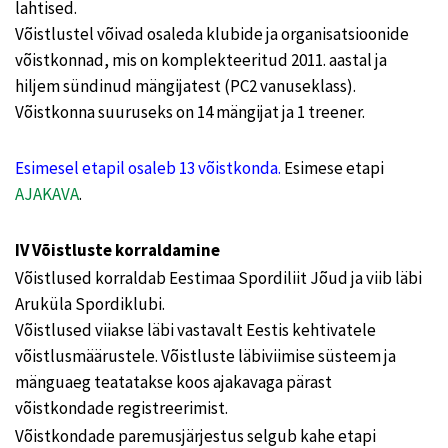
lahtised.
Võistlustel võivad osaleda klubide ja organisatsioonide
võistkonnad, mis on komplekteeritud 2011. aastal ja
hiljem sündinud mängijatest (PC2 vanuseklass).
Võistkonna suuruseks on 14 mängijat ja 1 treener.
Esimesel etapil osaleb 13 võistkonda.
Esimese etapi
AJAKAVA
.
IV Võistluste korraldamine
Võistlused korraldab Eestimaa Spordiliit Jõud ja viib läbi
Aruküla Spordiklubi.
Võistlused viiakse läbi vastavalt Eestis kehtivatele
võistlusmäärustele. Võistluste läbiviimise süsteem ja
mänguaeg teatatakse koos ajakavaga pärast
võistkondade registreerimist.
Võistkondade paremusjärjestus selgub kahe etapi