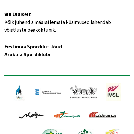
VIII Üldiselt
Kõik juhendis määratlemata küsimused lahendab
võistluste peakohtunik.
Eestimaa Spordiliit Jõud
Aruküla Spordiklubi