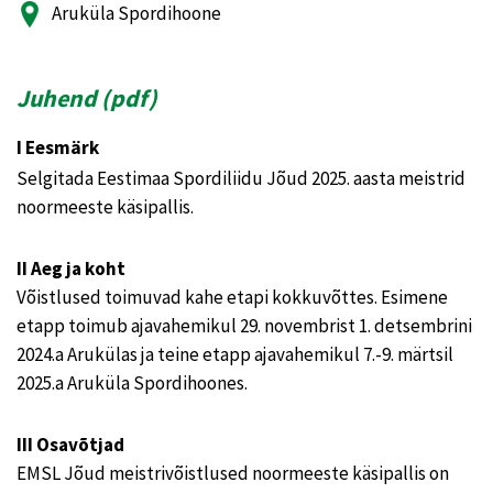
Aruküla Spordihoone
Juhend (
pdf
)
I Eesmärk
Selgitada Eestimaa Spordiliidu Jõud 2025. aasta meistrid
noormeeste käsipallis.
II Aeg ja koht
Võistlused toimuvad kahe etapi kokkuvõttes. Esimene
etapp toimub ajavahemikul 29. novembrist 1. detsembrini
2024.a Arukülas ja teine etapp ajavahemikul 7.-9. märtsil
2025.a Aruküla Spordihoones.
III Osavõtjad
EMSL Jõud meistrivõistlused noormeeste käsipallis on