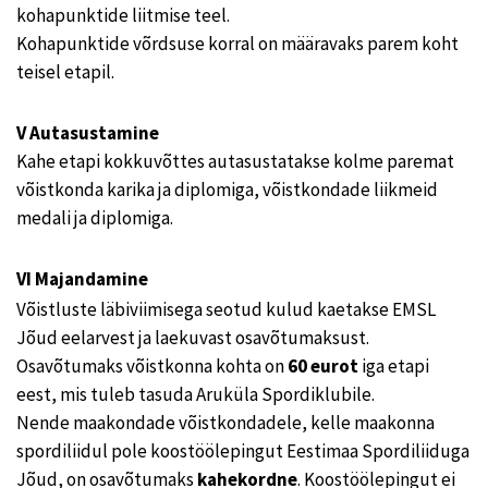
kohapunktide liitmise teel.
Kohapunktide võrdsuse korral on määravaks parem koht
teisel etapil.
V Autasustamine
Kahe etapi kokkuvõttes autasustatakse kolme paremat
võistkonda karika ja diplomiga, võistkondade liikmeid
medali ja diplomiga.
VI Majandamine
Võistluste läbiviimisega seotud kulud kaetakse EMSL
Jõud eelarvest ja laekuvast osavõtumaksust.
Osavõtumaks võistkonna kohta on
60 eurot
iga etapi
eest, mis tuleb tasuda Aruküla Spordiklubile.
Nende maakondade võistkondadele, kelle maakonna
spordiliidul pole koostöölepingut Eestimaa Spordiliiduga
Jõud, on osavõtumaks
kahekordne
. Koostöölepingut ei