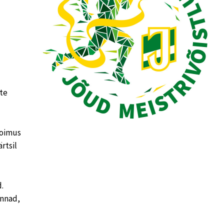
te
oimus
rtsil
.
onnad,