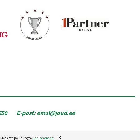
650
E-post:
emsl@joud.ee
küpsiste poliitikaga.
Loe lähemalt