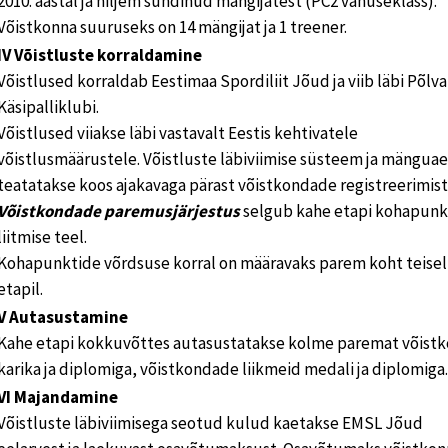
2010. aastal ja hiljem sündinud mängijatest (PC2 vanuseklass).
Võistkonna suuruseks on 14 mängijat ja 1 treener.
IV Võistluste korraldamine
Võistlused korraldab Eestimaa Spordiliit Jõud ja viib läbi Põlva
Käsipalliklubi.
Võistlused viiakse läbi vastavalt Eestis kehtivatele
võistlusmäärustele. Võistluste läbiviimise süsteem ja mängua
teatatakse koos ajakavaga pärast võistkondade registreerimist
Võistkondade paremusjärjestus
selgub kahe etapi kohapunk
liitmise teel.
Kohapunktide võrdsuse korral on määravaks parem koht teisel
etapil.
V Autasustamine
Kahe etapi kokkuvõttes autasustatakse kolme paremat võist
karika ja diplomiga, võistkondade liikmeid medali ja diplomiga.
VI Majandamine
Võistluste läbiviimisega seotud kulud kaetakse EMSL Jõud