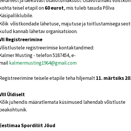
eelarvest ja laekuvast osavõtumaksust. Osavõtumaks võistkon
kohta teisel etapil on
60 eurot
, mis tuleb tasuda Põlva
Käsipalliklubile.
Kõik võistkondade lähetuse, majutuse ja toitlustamisega seo
kulud kannab lähetav organisatsioon.
VII Registreerimine
Võistlustele registreerimise kontaktandmed:
Kalmer Musting - telefon 5187454, e-
mail
kalmermusting1964@gmail.com
Registreerimine teisele etapile teha hiljemalt
11. märtsiks 20
VIII Üldiselt
Kõik juhendis määratlemata küsimused lahendab võistluste
peakohtunik.
Eestimaa Spordiliit Jõud