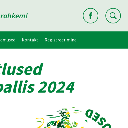
d rohkem!
ndmused
Kontakt
Registreerimine
tlused
allis 2024