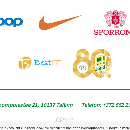
oompuiestee 21, 10137 Tallinn
Telefon:
+372 662 2
e veebileht küpsiseid (cookies). Veebilehte kasutades või vajutades
OK
, nõustud meie 