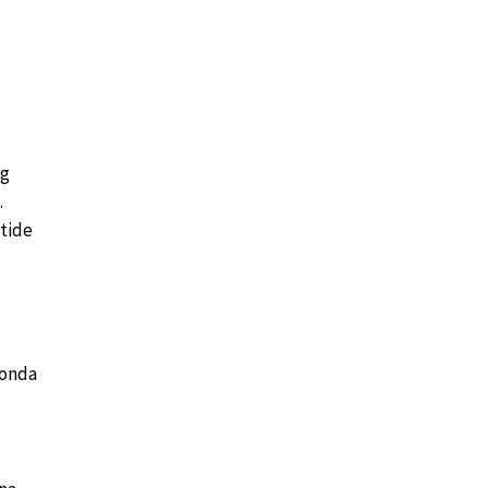
eg
.
tide
konda