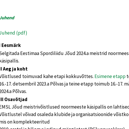
Juhend
Juhend (pdf)
I Eesmärk
Selgitada Eestimaa Spordiliidu Jõud 2024.a meistrid noormees
käsipallis.
II Aeg ja koht
Võistlused toimuvad kahe etapi kokkuvõttes.
Esimene etapp
t
16.-17. detsembril 2023.a Põlvas ja teine etapp toimub 16.-17. mä
2024.a Põlvas.
III Osavõtjad
EMSL Jõud meistrivõistlused noormeeste käsipallis on lahtised
Võistlustel võivad osaleda klubide ja organisatsioonide võistk
mis on komplekteeritud