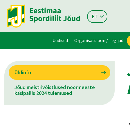
ET
Uudised
Organisatsioon / Tegijad
Üldinfo
Jõud meistrivõistlused noormeeste
käsipallis 2024 tulemused