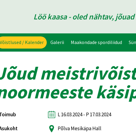
Löö kaasa - oled nähtav, jõua
Võistlused / Kalender
Galerii
Maakondade spordiliidud
Sü
Jõud meistrivõis
noormeeste käsip
Toimub
L 16.03.2024 - P 17.03.2024
Asukoht
Põlva Mesikäpa Hall