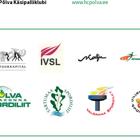
Põlva Käsipalliklubi
www.hcpolva.ee