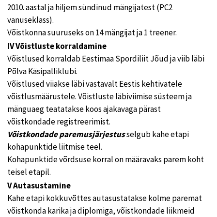
2010. aastal ja hiljem sündinud mängijatest (PC2
vanuseklass).
Võistkonna suuruseks on 14 mängijat ja 1 treener.
IV Võistluste korraldamine
Võistlused korraldab Eestimaa Spordiliit Jõud ja viib läbi
Põlva Käsipalliklubi.
Võistlused viiakse läbi vastavalt Eestis kehtivatele
võistlusmäärustele. Võistluste läbiviimise süsteem ja
mänguaeg teatatakse koos ajakavaga pärast
võistkondade registreerimist.
Võistkondade paremusjärjestus
selgub kahe etapi
kohapunktide liitmise teel.
Kohapunktide võrdsuse korral on määravaks parem koht
teisel etapil.
V Autasustamine
Kahe etapi kokkuvõttes autasustatakse kolme paremat
võistkonda karika ja diplomiga, võistkondade liikmeid