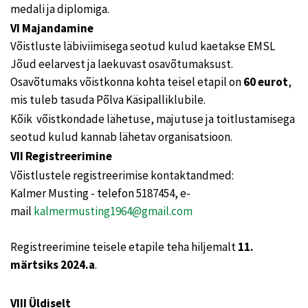
medali ja diplomiga.
VI Majandamine
Võistluste läbiviimisega seotud kulud kaetakse EMSL
Jõud eelarvest ja laekuvast osavõtumaksust.
Osavõtumaks võistkonna kohta teisel etapil on
60 eurot
,
mis tuleb tasuda Põlva Käsipalliklubile.
Kõik võistkondade lähetuse, majutuse ja toitlustamisega
seotud kulud kannab lähetav organisatsioon.
VII Registreerimine
Võistlustele registreerimise kontaktandmed:
Kalmer Musting - telefon 5187454, e-
mail
kalmermusting1964@gmail.com
Registreerimine teisele etapile teha hiljemalt
11.
märtsiks 2024.a
.
VIII Üldiselt