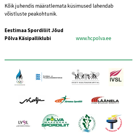
Kõik juhendis määratlemata küsimused lahendab
võistluste peakohtunik.
Eestimaa Spordiliit Jõud
Põlva Käsipalliklubi
www.hcpolva.ee