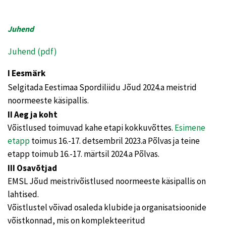
Juhend
Juhend (pdf)
I Eesmärk
Selgitada Eestimaa Spordiliidu Jõud 2024.a meistrid
noormeeste käsipallis.
II Aeg ja koht
Võistlused toimuvad kahe etapi kokkuvõttes.
Esimene
etapp
toimus 16.-17. detsembril 2023.a Põlvas ja teine
etapp toimub 16.-17. märtsil 2024.a Põlvas.
III Osavõtjad
EMSL Jõud meistrivõistlused noormeeste käsipallis on
lahtised.
Võistlustel võivad osaleda klubide ja organisatsioonide
võistkonnad, mis on komplekteeritud