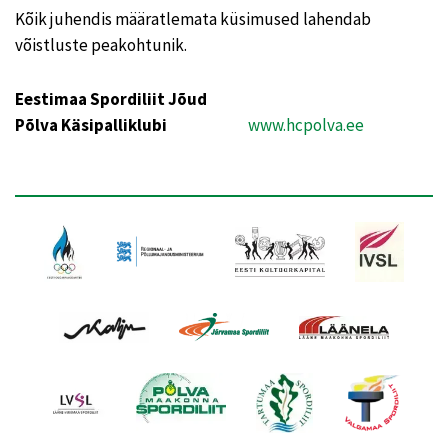
Kõik juhendis määratlemata küsimused lahendab
võistluste peakohtunik.
Eestimaa Spordiliit Jõud
Põlva Käsipalliklubi
www.hcpolva.ee