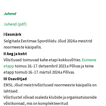
Juhend
Juhend (pdf)
I Eesmärk
Selgitada Eestimaa Spordiliidu Jõud 2024.a meistrid
noormeeste käsipallis.
II Aeg ja koht
Võistlused toimuvad kahe etapi kokkuvõttes.
Esimene
etapp
toimus 16.-17. detsembril 2023.a Põlvas ja teine
etapp toimub 16.-17. märtsil 2024.a Põlvas.
III Osavõtjad
EMSL Jõud meistrivõistlused noormeeste käsipallis on
lahtised.
Võistlustel võivad osaleda klubide ja organisatsioonide
võistkonnad, mis on komplekteeritud