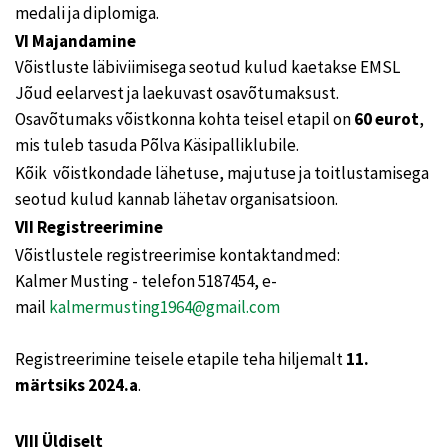
medali ja diplomiga.
VI Majandamine
Võistluste läbiviimisega seotud kulud kaetakse EMSL
Jõud eelarvest ja laekuvast osavõtumaksust.
Osavõtumaks võistkonna kohta teisel etapil on
60 eurot
,
mis tuleb tasuda Põlva Käsipalliklubile.
Kõik võistkondade lähetuse, majutuse ja toitlustamisega
seotud kulud kannab lähetav organisatsioon.
VII Registreerimine
Võistlustele registreerimise kontaktandmed:
Kalmer Musting - telefon 5187454, e-
mail
kalmermusting1964@gmail.com
Registreerimine teisele etapile teha hiljemalt
11.
märtsiks 2024.a
.
VIII Üldiselt