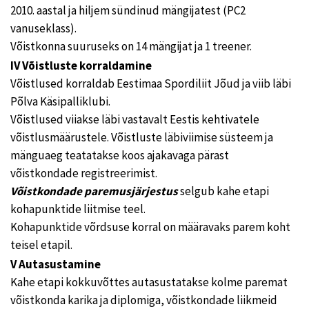
2010. aastal ja hiljem sündinud mängijatest (PC2
vanuseklass).
Võistkonna suuruseks on 14 mängijat ja 1 treener.
IV Võistluste korraldamine
Võistlused korraldab Eestimaa Spordiliit Jõud ja viib läbi
Põlva Käsipalliklubi.
Võistlused viiakse läbi vastavalt Eestis kehtivatele
võistlusmäärustele. Võistluste läbiviimise süsteem ja
mänguaeg teatatakse koos ajakavaga pärast
võistkondade registreerimist.
Võistkondade paremusjärjestus
selgub kahe etapi
kohapunktide liitmise teel.
Kohapunktide võrdsuse korral on määravaks parem koht
teisel etapil.
V Autasustamine
Kahe etapi kokkuvõttes autasustatakse kolme paremat
võistkonda karika ja diplomiga, võistkondade liikmeid