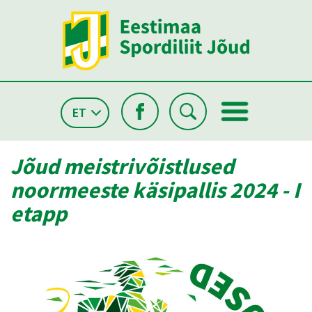
ET
Jõud meistrivõistlused
noormeeste käsipallis 2024 - I
etapp