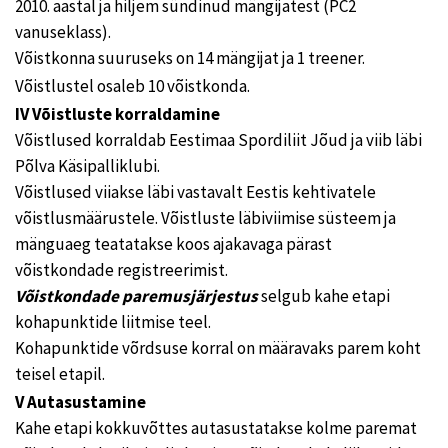
2010. aastal ja hiljem sündinud mängijatest (PC2
vanuseklass).
Võistkonna suuruseks on 14 mängijat ja 1 treener.
Võistlustel osaleb 10 võistkonda.
IV Võistluste korraldamine
Võistlused korraldab Eestimaa Spordiliit Jõud ja viib läbi
Põlva Käsipalliklubi.
Võistlused viiakse läbi vastavalt Eestis kehtivatele
võistlusmäärustele. Võistluste läbiviimise süsteem ja
mänguaeg teatatakse koos ajakavaga pärast
võistkondade registreerimist.
Võistkondade paremusjärjestus
selgub kahe etapi
kohapunktide liitmise teel.
Kohapunktide võrdsuse korral on määravaks parem koht
teisel etapil.
V Autasustamine
Kahe etapi kokkuvõttes autasustatakse kolme paremat