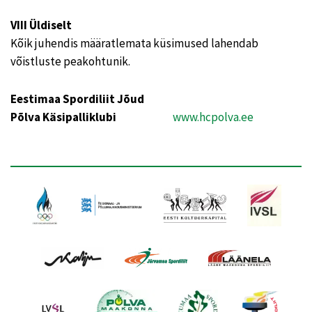
VIII Üldiselt
Kõik juhendis määratlemata küsimused lahendab
võistluste peakohtunik.
Eestimaa Spordiliit Jõud
Põlva Käsipalliklubi
www.hcpolva.ee