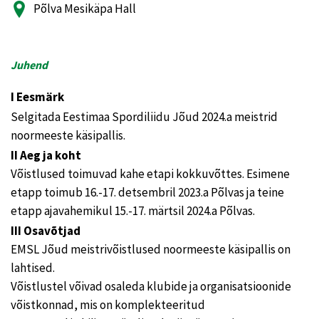
Põlva Mesikäpa Hall
Juhend
I Eesmärk
Selgitada Eestimaa Spordiliidu Jõud 2024.a meistrid
noormeeste käsipallis.
II Aeg ja koht
Võistlused toimuvad kahe etapi kokkuvõttes. Esimene
etapp toimub 16.-17. detsembril 2023.a Põlvas ja teine
etapp ajavahemikul 15.-17. märtsil 2024.a Põlvas.
III Osavõtjad
EMSL Jõud meistrivõistlused noormeeste käsipallis on
lahtised.
Võistlustel võivad osaleda klubide ja organisatsioonide
võistkonnad, mis on komplekteeritud