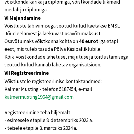
võistkonda karika ja diplomiga, võistkondade liikmeid
medali ja diplomiga.
VI Majandamine
Võistluste läbiviimisega seotud kulud kaetakse EMSL
Jõud eelarvest ja laekuvast osavõtumaksust.
Osavõtumaks võistkonna kohta on
40 eurot
iga etapi
eest, mis tuleb tasuda Põlva Käsipalliklubile.
Kõik võistkondade lähetuse, majutuse ja toitlustamisega
seotud kulud kannab lähetav organisatsioon.
VII Registreerimine
Võistlustele registreerimise kontaktandmed:
Kalmer Musting - telefon 5187454, e-mail
kalmermusting1964@gmail.com
Registreerimine teha hiljemalt
- esimesele etapile 8. detsembriks 2023.a.
- teisele etapile 8. märtsiks 2024.a.