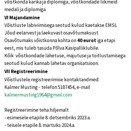
võistkonda karika ja diplomiga, võistkondade liikmeid
medali ja diplomiga.
VI Majandamine
Võistluste läbiviimisega seotud kulud kaetakse EMSL
Jõud eelarvest ja laekuvast osavõtumaksust.
Osavõtumaks võistkonna kohta on
40 eurot
iga etapi
eest, mis tuleb tasuda Põlva Käsipalliklubile.
Kõik võistkondade lähetuse, majutuse ja toitlustamisega
seotud kulud kannab lähetav organisatsioon.
VII Registreerimine
Võistlustele registreerimise kontaktandmed:
Kalmer Musting - telefon 5187454, e-mail
kalmermusting1964@gmail.com
Registreerimine teha hiljemalt
- esimesele etapile 8. detsembriks 2023.a.
- teisele etapile 8. märtsiks 2024.a.