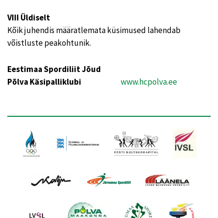
VIII Üldiselt
Kõik juhendis määratlemata küsimused lahendab
võistluste peakohtunik.
Eestimaa Spordiliit Jõud
Põlva Käsipalliklubi
www.hcpolva.ee