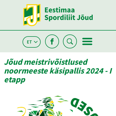
ET
Jõud meistrivõistlused
noormeeste käsipallis 2024 - I
etapp