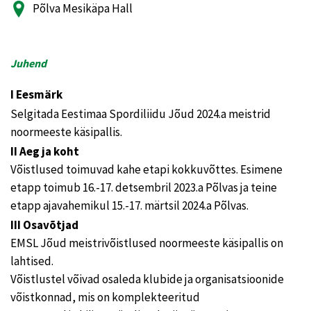
Põlva Mesikäpa Hall
Juhend
I Eesmärk
Selgitada Eestimaa Spordiliidu Jõud 2024.a meistrid
noormeeste käsipallis.
II Aeg ja koht
Võistlused toimuvad kahe etapi kokkuvõttes. Esimene
etapp toimub 16.-17. detsembril 2023.a Põlvas ja teine
etapp ajavahemikul 15.-17. märtsil 2024.a Põlvas.
III Osavõtjad
EMSL Jõud meistrivõistlused noormeeste käsipallis on
lahtised.
Võistlustel võivad osaleda klubide ja organisatsioonide
võistkonnad, mis on komplekteeritud