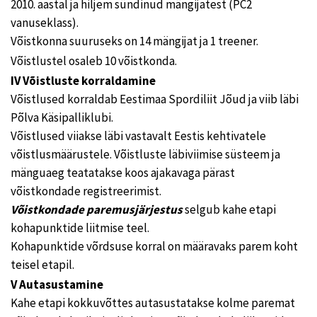
2010. aastal ja hiljem sündinud mängijatest (PC2
vanuseklass).
Võistkonna suuruseks on 14 mängijat ja 1 treener.
Võistlustel osaleb 10 võistkonda.
IV Võistluste korraldamine
Võistlused korraldab Eestimaa Spordiliit Jõud ja viib läbi
Põlva Käsipalliklubi.
Võistlused viiakse läbi vastavalt Eestis kehtivatele
võistlusmäärustele. Võistluste läbiviimise süsteem ja
mänguaeg teatatakse koos ajakavaga pärast
võistkondade registreerimist.
Võistkondade paremusjärjestus
selgub kahe etapi
kohapunktide liitmise teel.
Kohapunktide võrdsuse korral on määravaks parem koht
teisel etapil.
V Autasustamine
Kahe etapi kokkuvõttes autasustatakse kolme paremat