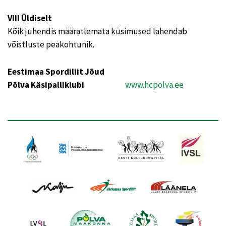
VIII Üldiselt
Kõik juhendis määratlemata küsimused lahendab
võistluste peakohtunik.
Eestimaa Spordiliit Jõud
Põlva Käsipalliklubi
www.hcpolva.ee