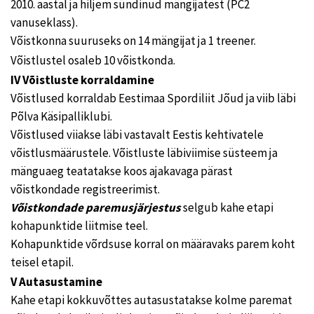
2010. aastal ja hiljem sündinud mängijatest (PC2
vanuseklass).
Võistkonna suuruseks on 14 mängijat ja 1 treener.
Võistlustel osaleb 10 võistkonda.
IV Võistluste korraldamine
Võistlused korraldab Eestimaa Spordiliit Jõud ja viib läbi
Põlva Käsipalliklubi.
Võistlused viiakse läbi vastavalt Eestis kehtivatele
võistlusmäärustele. Võistluste läbiviimise süsteem ja
mänguaeg teatatakse koos ajakavaga pärast
võistkondade registreerimist.
Võistkondade paremusjärjestus
selgub kahe etapi
kohapunktide liitmise teel.
Kohapunktide võrdsuse korral on määravaks parem koht
teisel etapil.
V Autasustamine
Kahe etapi kokkuvõttes autasustatakse kolme paremat