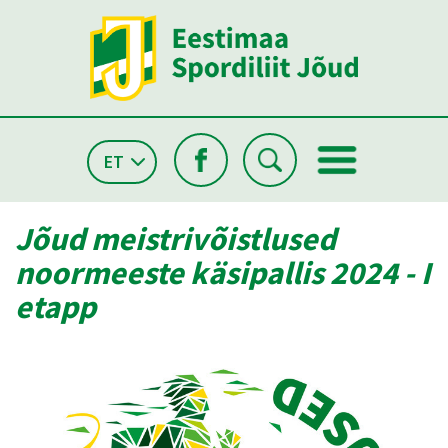
ET
Jõud meistrivõistlused
noormeeste käsipallis 2024 - I
etapp