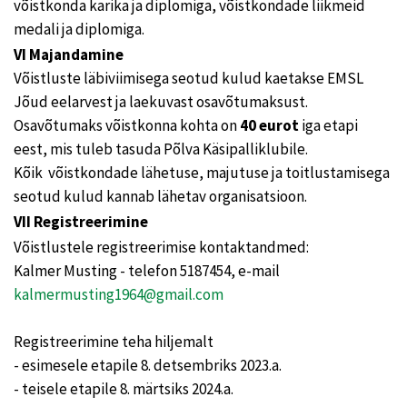
võistkonda karika ja diplomiga, võistkondade liikmeid
medali ja diplomiga.
VI Majandamine
Võistluste läbiviimisega seotud kulud kaetakse EMSL
Jõud eelarvest ja laekuvast osavõtumaksust.
Osavõtumaks võistkonna kohta on
40 eurot
iga etapi
eest, mis tuleb tasuda Põlva Käsipalliklubile.
Kõik võistkondade lähetuse, majutuse ja toitlustamisega
seotud kulud kannab lähetav organisatsioon.
VII Registreerimine
Võistlustele registreerimise kontaktandmed:
Kalmer Musting - telefon 5187454, e-mail
kalmermusting1964@gmail.com
Registreerimine teha hiljemalt
- esimesele etapile 8. detsembriks 2023.a.
- teisele etapile 8. märtsiks 2024.a.