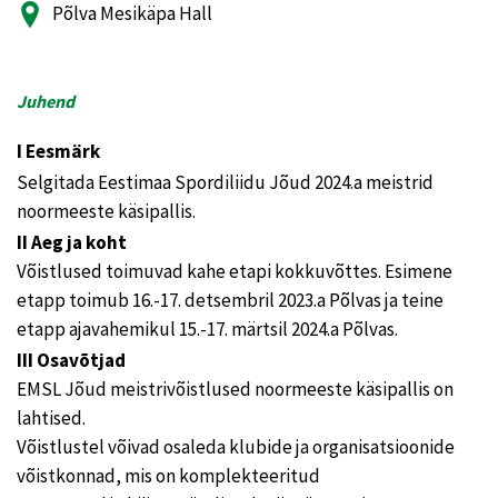
Põlva Mesikäpa Hall
Juhend
I Eesmärk
Selgitada Eestimaa Spordiliidu Jõud 2024.a meistrid
noormeeste käsipallis.
II Aeg ja koht
Võistlused toimuvad kahe etapi kokkuvõttes. Esimene
etapp toimub 16.-17. detsembril 2023.a Põlvas ja teine
etapp ajavahemikul 15.-17. märtsil 2024.a Põlvas.
III Osavõtjad
EMSL Jõud meistrivõistlused noormeeste käsipallis on
lahtised.
Võistlustel võivad osaleda klubide ja organisatsioonide
võistkonnad, mis on komplekteeritud