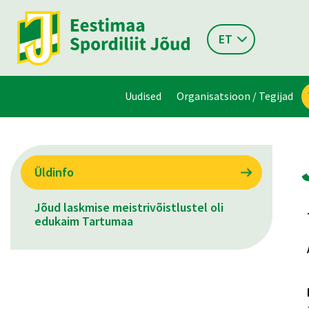
ET
Uudised
Organisatsioon / Tegijad
Üldinfo
Jõud laskmise meistrivõistlustel oli
edukaim Tartumaa