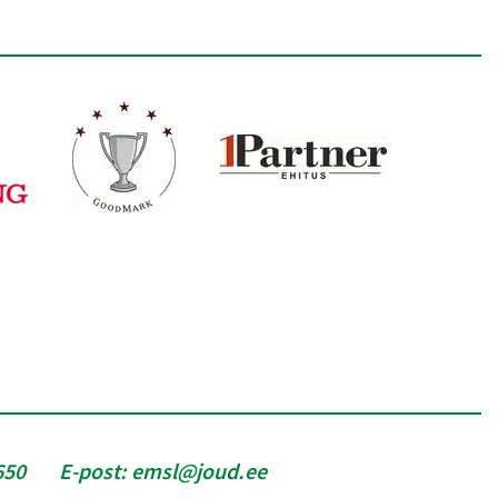
650
E-post:
emsl@joud.ee