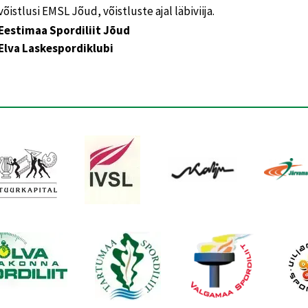
võistlusi EMSL Jõud, võistluste ajal läbiviija.
Eestimaa Spordiliit Jõud
Elva Laskespordiklubi