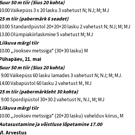
Suur 50 m tiir (Sius 20 kohta)
10.00 Väikepüss 3 x 20 lasku 3 vahetust N; NJ; M; MJ
25 m tiir (pabermärk 6 seadet)
10.00 Standardpüstol 20+20+20 lasku 2 vahetust N; NJ; M; MJ
13.00 Olümpiakiirlaskmine 5 vahetust M; MJ
Liikuva märgi tiir
10.00 „Jooksev metssiga“ (30+30 lasku) M
Pühapäev, 21. mai
Suur 50 m tiir (Sius 20 kohta)
9.00 Väikepüss 60 lasku lamades 3 vahetust N; NJ; M; MJ.
14.00 Vabapüstol 60 lasku 2 vahetust M, MJ
25 m tiir (pabermärkleht 30 kohta)
9.00 Spordipüstol 30+30 2 vahetust N, NJ, M; MJ
Liikuva märgi tiir
10.00 „Jooksev metssiga“ (20+20 lasku) vahelduv kiirus, M
Autasustamine ja võistluse lõpetamine 17.00
VI. Arvestus