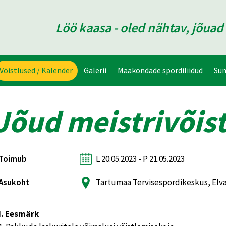
Löö kaasa - oled nähtav, jõua
Võistlused / Kalender
Galerii
Maakondade spordiliidud
Sü
Jõud meistrivõis
Toimub
L 20.05.2023 - P 21.05.2023
Asukoht
Tartumaa Tervisespordikeskus, Elv
I. Eesmärk