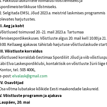
1. Pakkuda laskuritele võimalusi võistlemiseks ja
spordimeisterlikkuse tõstmiseks.
2. Selgitada EMSL Jõud 2023.a. meistrid laskmises programmis
olevates harjutustes.
II. Aeg ja koht
Võistlused toimuvad 20.-21. mail 2023.a. Tartumaa
Tervisespordikeskuses. Võistluste algus 20. mail kell 10.00 ja 21.
9.00. Kellaaeg ajakavas tähistab harjutuse võistluslaskude start
III. Võistluste korraldus
Võistlused korraldab Eestimaa Spordiliit Jõud ja viib võistlusp
läbi Elva Laskespordiklubi, kontaktisik on võistluste žürii liige 
Kontor, tel.: 505 4006,
e-post:
elvalask@gmail.com
IV. Osavõtjad
Osa võtma lubatakse kõikide Eesti maakondade laskureid.
V. Võistluste programm ja ajakava
Laupäev, 20. mai