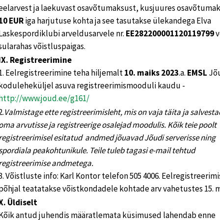
eelarvest ja laekuvast osavõtumaksust, kusjuures osavõtumak
10 EUR
iga harjutuse kohta ja see tasutakse ülekandega Elva
Laskespordiklubi arveldusarvele nr.
EE282200001120119799
v
sularahas võistluspaigas.
IX. Registreerimine
1. Eelregistreerimine teha hiljemalt
10. maiks 2023
.a.
EMSL
Jõ
koduleheküljel asuva registreerimismooduli kaudu -
http://www.joud.ee/g161/
2.
Valmistage ette registreerimisleht, mis on vaja täita ja salvest
oma arvutisse ja registreerige osalejad moodulis. Kõik teie poolt
registreerimisel esitatud andmed jõuavad Jõudi serverisse ning
spordiala peakohtunikule. Teile tuleb tagasi e-mail tehtud
registreerimise andmetega
.
3. Võistluste info: Karl Kontor telefon 505 4006. Eelregistreerim
põhjal teatatakse võistkondadele kohtade arv vahetustes 15. m
X. Üldiselt
Kõik antud juhendis määratlemata küsimused lahendab enne