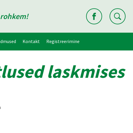
d rohkem!
ndmused
Kontakt
Registreerimine
tlused laskmises
a