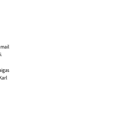
 mail
i.
aigas
Karl