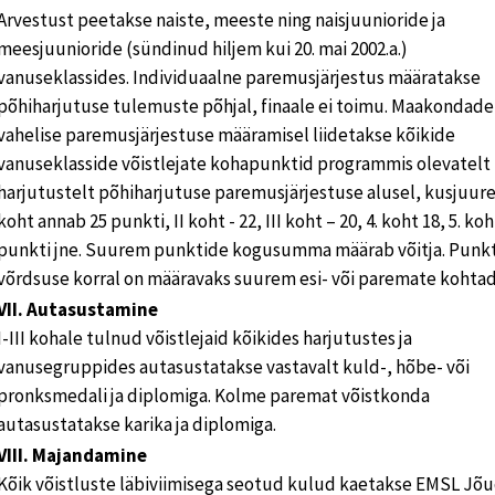
Arvestust peetakse naiste, meeste ning naisjuunioride ja
meesjuunioride (sündinud hiljem kui 20. mai 2002.a.)
vanuseklassides. Individuaalne paremusjärjestus määratakse
põhiharjutuse tulemuste põhjal, finaale ei toimu. Maakondade
vahelise paremusjärjestuse määramisel liidetakse kõikide
vanuseklasside võistlejate kohapunktid programmis olevatelt
harjutustelt põhiharjutuse paremusjärjestuse alusel, kusjuure
koht annab 25 punkti, II koht - 22, III koht – 20, 4. koht 18, 5. koh
punkti jne. Suurem punktide kogusumma määrab võitja. Punk
võrdsuse korral on määravaks suurem esi- või paremate kohtad
VII. Autasustamine
I-III kohale tulnud võistlejaid kõikides harjutustes ja
vanusegruppides autasustatakse vastavalt kuld-, hõbe- või
pronksmedali ja diplomiga. Kolme paremat võistkonda
autasustatakse karika ja diplomiga.
VIII. Majandamine
Kõik võistluste läbiviimisega seotud kulud kaetakse EMSL Jõ