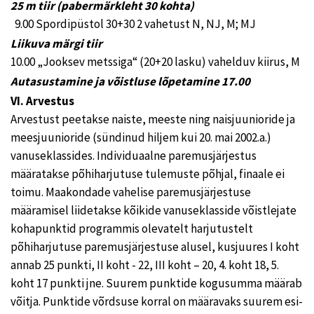
25 m tiir (pabermärkleht 30 kohta)
9.00 Spordipüstol 30+30 2 vahetust N, NJ, M; MJ
Liikuva märgi tiir
10.00 „Jooksev metssiga“ (20+20 lasku) vahelduv kiirus, M
Autasustamine ja võistluse lõpetamine 17.00
VI. Arvestus
Arvestust peetakse naiste, meeste ning naisjuunioride ja
meesjuunioride (sündinud hiljem kui 20. mai 2002.a.)
vanuseklassides. Individuaalne paremusjärjestus
määratakse põhiharjutuse tulemuste põhjal, finaale ei
toimu. Maakondade vahelise paremusjärjestuse
määramisel liidetakse kõikide vanuseklasside võistlejate
kohapunktid programmis olevatelt harjutustelt
põhiharjutuse paremusjärjestuse alusel, kusjuures I koht
annab 25 punkti, II koht - 22, III koht – 20, 4. koht 18, 5.
koht 17 punkti jne. Suurem punktide kogusumma määrab
võitja. Punktide võrdsuse korral on määravaks suurem esi-