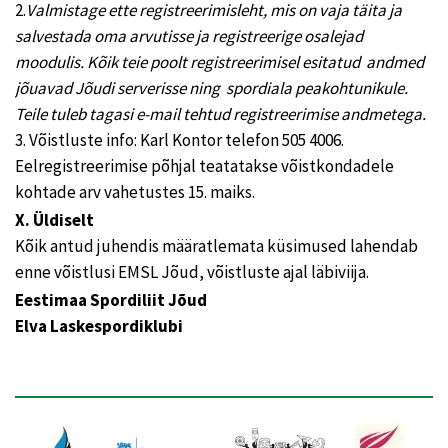
2.
Valmistage ette registreerimisleht, mis on vaja täita ja
salvestada oma arvutisse ja registreerige osalejad
moodulis. Kõik teie poolt registreerimisel esitatud andmed
jõuavad Jõudi serverisse ning spordiala peakohtunikule.
Teile tuleb tagasi e-mail tehtud registreerimise andmetega
.
3. Võistluste info: Karl Kontor telefon 505 4006.
Eelregistreerimise põhjal teatatakse võistkondadele
kohtade arv vahetustes 15. maiks.
X. Üldiselt
Kõik antud juhendis määratlemata küsimused lahendab
enne võistlusi EMSL Jõud, võistluste ajal läbiviija.
Eestimaa Spordiliit Jõud
Elva Laskespordiklubi