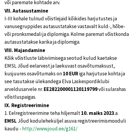
või paremate kohtade arv.
VII. Autasustamine
I-III kohale tulnud võistlejaid kõikides harjutustes ja
vanusegruppides autasustatakse vastavalt kuld-, hõbe-
või pronksmedali ja diplomiga. Kolme paremat võistkonda
autasustatakse karika ja diplomiga.
VIII. Majandamine
Kõik võistluste läbiviimisega seotud kulud kaetakse
EMSL Jõud eelarvest ja laekuvast osavõtumaksust,
kusjuures osavõtumaks on
10 EUR
iga harjutuse kohta ja
see tasutakse ülekandega Elva Laskespordiklubi
arveldusarvele nr.
EE282200001120119799
või sularahas
võistluspaigas.
IX. Registreerimine
1. Eelregistreerimine teha hiljemalt
10. maiks 2023
.a.
EMSL
Jõud koduleheküljel asuva registreerimismooduli
kaudu -
http://www.joud.ee/g161/