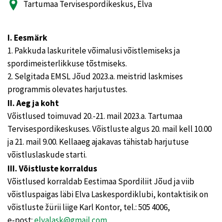
Tartumaa Tervisespordikeskus, Elva
I. Eesmärk
1. Pakkuda laskuritele võimalusi võistlemiseks ja
spordimeisterlikkuse tõstmiseks.
2. Selgitada EMSL Jõud 2023.a. meistrid laskmises
programmis olevates harjutustes.
II. Aeg ja koht
Võistlused toimuvad 20.-21. mail 2023.a. Tartumaa
Tervisespordikeskuses. Võistluste algus 20. mail kell 10.00
ja 21. mail 9.00. Kellaaeg ajakavas tähistab harjutuse
võistluslaskude starti.
III. Võistluste korraldus
Võistlused korraldab Eestimaa Spordiliit Jõud ja viib
võistluspaigas läbi Elva Laskespordiklubi, kontaktisik on
võistluste žürii liige Karl Kontor, tel.: 505 4006,
e-post:
elvalask@gmail.com