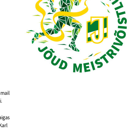
 mail
i.
aigas
Karl