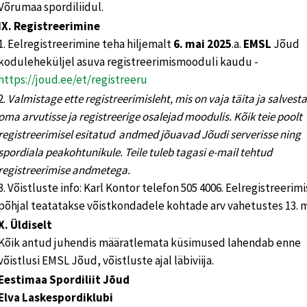
Võrumaa spordiliidul.
IX. Registreerimine
1. Eelregistreerimine teha hiljemalt
6. mai 2025
.a.
EMSL
Jõud
koduleheküljel asuva registreerimismooduli kaudu -
https://joud.ee/et/registreeru
2.
Valmistage ette registreerimisleht, mis on vaja täita ja salvest
oma arvutisse ja registreerige osalejad moodulis. Kõik teie poolt
registreerimisel esitatud andmed jõuavad Jõudi serverisse ning
spordiala peakohtunikule. Teile tuleb tagasi e-mail tehtud
registreerimise andmetega
.
3. Võistluste info: Karl Kontor telefon 505 4006. Eelregistreerim
põhjal teatatakse võistkondadele kohtade arv vahetustes 13. m
X. Üldiselt
Kõik antud juhendis määratlemata küsimused lahendab enne
võistlusi EMSL Jõud, võistluste ajal läbiviija.
Eestimaa Spordiliit Jõud
Elva Laskespordiklubi