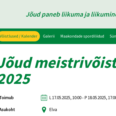
Jõud paneb liikuma ja liikumi
Võistlused / Kalender
Galerii
Maakondade spordiliidud
Sü
Jõud meistrivõis
2025
Toimub
L 17.05.2025, 10:00 - P 18.05.2025, 17:0
Asukoht
Elva