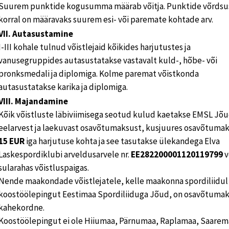
Suurem punktide kogusumma määrab võitja. Punktide võrdsu
korral on määravaks suurem esi- või paremate kohtade arv.
VII. Autasustamine
I-III kohale tulnud võistlejaid kõikides harjutustes ja
vanusegruppides autasustatakse vastavalt kuld-, hõbe- või
pronksmedali ja diplomiga. Kolme paremat võistkonda
autasustatakse karika ja diplomiga.
VIII. Majandamine
Kõik võistluste läbiviimisega seotud kulud kaetakse EMSL Jõ
eelarvest ja laekuvast osavõtumaksust, kusjuures osavõtumak
15 EUR
iga harjutuse kohta ja see tasutakse ülekandega Elva
Laskespordiklubi arveldusarvele nr.
EE282200001120119799
v
sularahas võistluspaigas.
Nende maakondade võistlejatele, kelle maakonna spordiliidul
koostöölepingut Eestimaa Spordiliiduga Jõud, on osavõtuma
kahekordne.
Koostöölepingut ei ole Hiiumaa, Pärnumaa, Raplamaa, Saarema