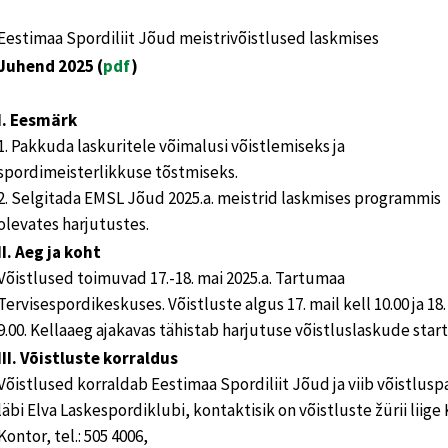
Eestimaa Spordiliit Jõud meistrivõistlused laskmises
Juhend 2025 (
pdf
)
I. Eesmärk
1. Pakkuda laskuritele võimalusi võistlemiseks ja
spordimeisterlikkuse tõstmiseks.
2. Selgitada EMSL Jõud 2025.a. meistrid laskmises programmis
olevates harjutustes.
II. Aeg ja koht
Võistlused toimuvad 17.-18. mai 2025.a. Tartumaa
Tervisespordikeskuses. Võistluste algus 17. mail kell 10.00 ja 18.
9.00. Kellaaeg ajakavas tähistab harjutuse võistluslaskude start
III. Võistluste korraldus
Võistlused korraldab Eestimaa Spordiliit Jõud ja viib võistlusp
läbi Elva Laskespordiklubi, kontaktisik on võistluste žürii liige 
Kontor, tel.: 505 4006,