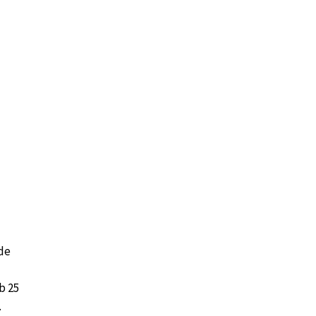
de
b 25
.