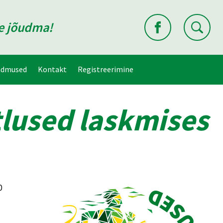
ne jõudma!
ndmused
Kontakt
Registreerimine
tlused laskmises
0