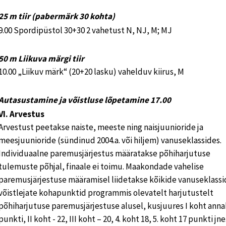
25 m tiir (pabermärk 30 kohta)
9.00 Spordipüstol 30+30 2 vahetust N, NJ, M; MJ
50 m Liikuva märgi tiir
10.00 „Liikuv märk“ (20+20 lasku) vahelduv kiirus, M
Autasustamine ja võistluse lõpetamine 17.00
VI. Arvestus
Arvestust peetakse naiste, meeste ning naisjuunioride ja
meesjuunioride (sündinud 2004.a. või hiljem) vanuseklassides.
Individuaalne paremusjärjestus määratakse põhiharjutuse
tulemuste põhjal, finaale ei toimu. Maakondade vahelise
paremusjärjestuse määramisel liidetakse kõikide vanuseklassi
võistlejate kohapunktid programmis olevatelt harjutustelt
põhiharjutuse paremusjärjestuse alusel, kusjuures I koht anna
punkti, II koht - 22, III koht – 20, 4. koht 18, 5. koht 17 punkti jne