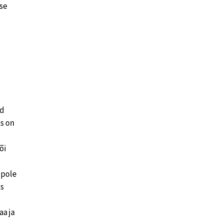
se
ud
s on
õi
 pole
ks
a ja