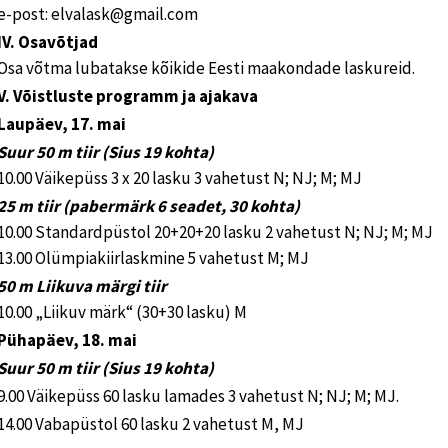
e-post: elvalask@gmail.com
IV. Osavõtjad
Osa võtma lubatakse kõikide Eesti maakondade laskureid.
V. Võistluste programm ja ajakava
Laupäev, 17. mai
Suur 50 m tiir (Sius 19 kohta)
10.00 Väikepüss 3 x 20 lasku 3 vahetust N; NJ; M; MJ
25 m tiir (pabermärk 6 seadet, 30 kohta)
10.00 Standardpüstol 20+20+20 lasku 2 vahetust N; NJ; M; MJ
13.00 Olümpiakiirlaskmine 5 vahetust M; MJ
50 m Liikuva märgi tiir
10.00 „Liikuv märk“ (30+30 lasku) M
Pühapäev, 18. mai
Suur 50 m tiir (Sius 19 kohta)
9.00 Väikepüss 60 lasku lamades 3 vahetust N; NJ; M; MJ.
14.00 Vabapüstol 60 lasku 2 vahetust M, MJ