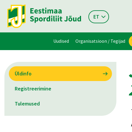
ET
Uudised
Organisatsioon / Tegijad
Üldinfo
Registreerimine
Tulemused