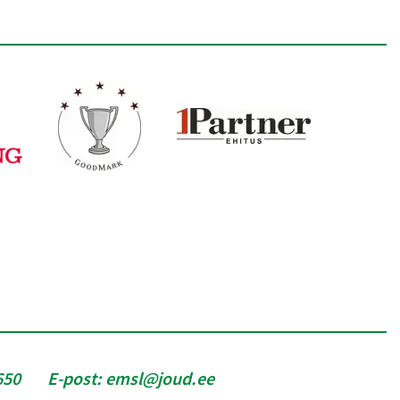
650
E-post:
emsl@joud.ee