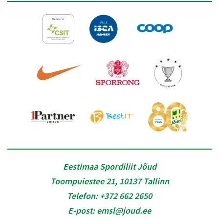
Eestimaa Spordiliit Jõud
Toompuiestee 21, 10137 Tallinn
Telefon:
+372 662 2650
E-post:
emsl@joud.ee