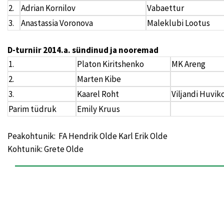
2.
Adrian Kornilov
Vabaettur
3.
Anastassia Voronova
Maleklubi Lootus
D-turniir 2014.a. sündinud ja nooremad
1.
Platon Kiritshenko
MK Areng
2.
Marten Kibe
3.
Kaarel Roht
Viljandi Huvik
Parim tüdruk
Emily Kruus
Peakohtunik: FA Hendrik Olde Karl Erik Olde
Kohtunik: Grete Olde