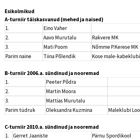
Esikolmikud
A-turniir täiskasvanud (mehed ja naised)
1.
Eino Vaher
2.
Aavo Murutalu
Rakvere MK
3.
Mati Poom
Nõmme P.Kerese MK
Parim naine
Tiina Põlendik
Kose male-kabeklubi
B-turniir 2006.a. sündinud ja nooremad
1.
Peeter Põdra
2.
Martin Moora
3.
Mattias Murutalu
Parim tüdruk
Oleksandra Kuzmina
Maleklubi Lo
C-turniir 2010.a. sündinud ja nooremad
1.
Gerret Jaaniste
Pärnu Spordikool