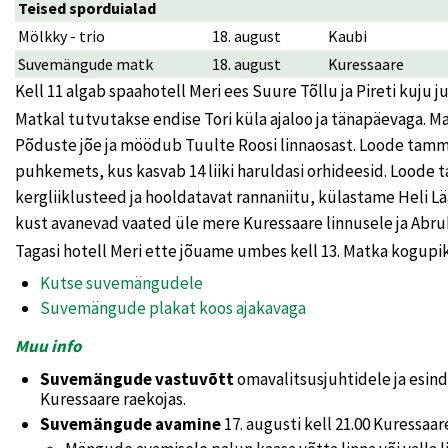
Teised sporduialad
Mölkky - trio
18. august
Kaubi
Suvemängude matk
18. august
Kuressaare
Kell 11 algab spaahotell Meri ees Suure Tõllu ja Pireti kuj
Matkal tutvutakse endise Tori küla ajaloo ja tänapäevaga. 
Põduste jõe ja möödub Tuulte Roosi linnaosast. Loode tamm
puhkemets, kus kasvab 14 liiki haruldasi orhideesid. Lood
kergliiklusteed ja hooldatavat rannaniitu, külastame Heli Lää
kust avanevad vaated üle mere Kuressaare linnusele ja Abru
Tagasi hotell Meri ette jõuame umbes kell 13. Matka kogupi
Kutse suvemängudele
Suvemängude plakat koos ajakavaga
Muu info
Suvemängude vastuvõtt
omavalitsusjuhtidele ja esinda
Kuressaare raekojas.
Suvemängude avamine
17. augusti kell 21.00 Kuressaar