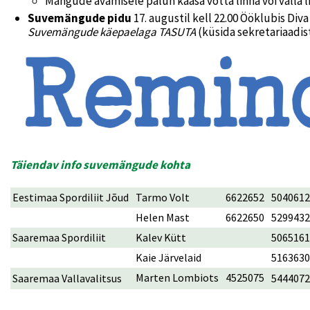
Mängude avamisele palun kaasa võtta linna või valla 
Suvemängude pidu
17. augustil kell 22.00 Ööklubis Di
Suvemängude käepaelaga TASUTA
(küsida sekretariaadist
Täiendav info suvemängude kohta
Eestimaa Spordiliit Jõud
Tarmo Volt
6622652
5040612
Helen Mast
6622650
5299432
Saaremaa Spordiliit
Kalev Kütt
5065161
Kaie Järvelaid
5163630
Marten Lombiots
4525075
Saaremaa Vallavalitsus
5444072