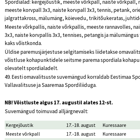
Spordialad: kergejõustik, meeste võrkpall, naiste võrkpall, 
meeste korvpall 3x3, naiste korvpall 3x3, tennis, petank, or
jalgrattakross, mälumäng, köievedu, trikitõukeratas, juhtide
Meeste võrkpallis, naiste võrkpallis, meeste rannavolles, na
3x3, naiste korvpallis 3x3, tennises, petangis ja mälumängus 
kaks võistkonda.
Üldise paremusjärjestuse selgitamiseks liidetakse omavalits
võistluse kohapunktidele seitsme parema spordiala kohap
olevatelt spordialadelt.
49. Eesti omavalitsuste suvemängud korraldab Eestimaa Spo
Vallavalitsuse ja Saaremaa Spordiliiduga.
NB! Võistluste algus 17. augustil alates 12-st.
Suvemängud toimuvad alljärgnevalt:
Kergejõustik
17.-18. august
Kuressaare
Meeste võrkpall
17.-18. august
Kuressaare