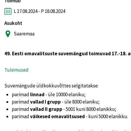
Toimub
L 17.08.2024 - P 18.08.2024
Asukoht
Saaremaa
49. Eesti omavalitsuste suvemängud toimuvad 17.-18. au
Tulemused
Suvemängude üldkokkuvõttes selgitatakse:
parimad
linnad
- üle 10000 elaniku;
parimad
vallad I grupp
- üle 8000 elaniku;
parimad
vallad II grupp
- 5001 kuni 8000 elanikku;
parimad
väikesed omavalitsused
- kuni 5000 elanikku.