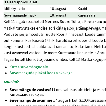
Teised sporduialad
Mölkky - trio
18. august
Kaubi
Suvemängude matk
18. august
Kuressaare
Kell 11 algab spaahotell Meri ees Suure Tõllu ja Pireti kuj
Matkal tutvutakse endise Tori küla ajaloo ja tänapäevaga. 
Põduste jõe ja möödub Tuulte Roosi linnaosast. Loode tamm
puhkemets, kus kasvab 14 liiki haruldasi orhideesid. Lood
kergliiklusteed ja hooldatavat rannaniitu, külastame Heli Lää
kust avanevad vaated üle mere Kuressaare linnusele ja Abru
Tagasi hotell Meri ette jõuame umbes kell 13. Matka kogupi
Kutse suvemängudele
Suvemängude plakat koos ajakavaga
Muu info
Suvemängude vastuvõtt
omavalitsusjuhtidele ja esinda
Kuressaare raekojas.
Suvemängude avamine
17. augusti kell 21.00 Kuressaar