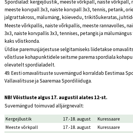
Spordialad: kergejõustik, meeste võrkpall, naiste võrkpall, 
meeste korvpall 3x3, naiste korvpall 3x3, tennis, petank, or
jalgrattakross, mälumäng, köievedu, trikitõukeratas, juhtide
Meeste võrkpallis, naiste võrkpallis, meeste rannavolles, na
3x3, naiste korvpallis 3x3, tennises, petangis ja mälumängus 
kaks võistkonda.
Üldise paremusjärjestuse selgitamiseks liidetakse omavalits
võistluse kohapunktidele seitsme parema spordiala kohap
olevatelt spordialadelt.
49. Eesti omavalitsuste suvemängud korraldab Eestimaa Spo
Vallavalitsuse ja Saaremaa Spordiliiduga.
NB! Võistluste algus 17. augustil alates 12-st.
Suvemängud toimuvad alljärgnevalt:
Kergejõustik
17.-18. august
Kuressaare
Meeste võrkpall
17.-18. august
Kuressaare