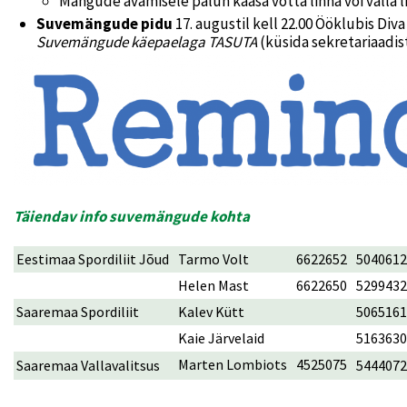
Mängude avamisele palun kaasa võtta linna või valla 
Suvemängude pidu
17. augustil kell 22.00 Ööklubis Di
Suvemängude käepaelaga TASUTA
(küsida sekretariaadist
Täiendav info suvemängude kohta
Eestimaa Spordiliit Jõud
Tarmo Volt
6622652
5040612
Helen Mast
6622650
5299432
Saaremaa Spordiliit
Kalev Kütt
5065161
Kaie Järvelaid
5163630
Marten Lombiots
4525075
Saaremaa Vallavalitsus
5444072