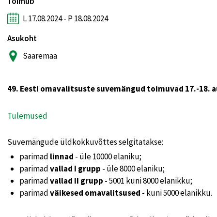
Toimub
L 17.08.2024 - P 18.08.2024
Asukoht
Saaremaa
49. Eesti omavalitsuste suvemängud toimuvad 17.-18. au
Tulemused
Suvemängude üldkokkuvõttes selgitatakse:
parimad
linnad
- üle 10000 elaniku;
parimad
vallad I grupp
- üle 8000 elaniku;
parimad
vallad II grupp
- 5001 kuni 8000 elanikku;
parimad
väikesed omavalitsused
- kuni 5000 elanikku.