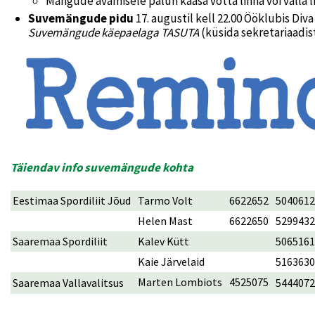
Mängude avamisele palun kaasa võtta linna või valla 
Suvemängude pidu
17. augustil kell 22.00 Ööklubis Di
Suvemängude käepaelaga TASUTA
(küsida sekretariaadist
Täiendav info suvemängude kohta
Eestimaa Spordiliit Jõud
Tarmo Volt
6622652
5040612
Helen Mast
6622650
5299432
Saaremaa Spordiliit
Kalev Kütt
5065161
Kaie Järvelaid
5163630
Marten Lombiots
4525075
Saaremaa Vallavalitsus
5444072