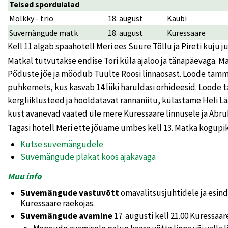
Teised sporduialad
Mölkky - trio
18. august
Kaubi
Suvemängude matk
18. august
Kuressaare
Kell 11 algab spaahotell Meri ees Suure Tõllu ja Pireti kuj
Matkal tutvutakse endise Tori küla ajaloo ja tänapäevaga. 
Põduste jõe ja möödub Tuulte Roosi linnaosast. Loode tamm
puhkemets, kus kasvab 14 liiki haruldasi orhideesid. Lood
kergliiklusteed ja hooldatavat rannaniitu, külastame Heli Lää
kust avanevad vaated üle mere Kuressaare linnusele ja Abru
Tagasi hotell Meri ette jõuame umbes kell 13. Matka kogupi
Kutse suvemängudele
Suvemängude plakat koos ajakavaga
Muu info
Suvemängude vastuvõtt
omavalitsusjuhtidele ja esinda
Kuressaare raekojas.
Suvemängude avamine
17. augusti kell 21.00 Kuressaar