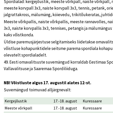
Spordialad: kergejõustik, meeste võrkpall, naiste võrkpall, 
meeste korvpall 3x3, naiste korvpall 3x3, tennis, petank, or
jalgrattakross, mälumäng, köievedu, trikitõukeratas, juhtide
Meeste võrkpallis, naiste võrkpallis, meeste rannavolles, na
3x3, naiste korvpallis 3x3, tennises, petangis ja mälumängus 
kaks võistkonda.
Üldise paremusjärjestuse selgitamiseks liidetakse omavalits
võistluse kohapunktidele seitsme parema spordiala kohap
olevatelt spordialadelt.
49. Eesti omavalitsuste suvemängud korraldab Eestimaa Spo
Vallavalitsuse ja Saaremaa Spordiliiduga.
NB! Võistluste algus 17. augustil alates 12-st.
Suvemängud toimuvad alljärgnevalt:
Kergejõustik
17.-18. august
Kuressaare
Meeste võrkpall
17.-18. august
Kuressaare