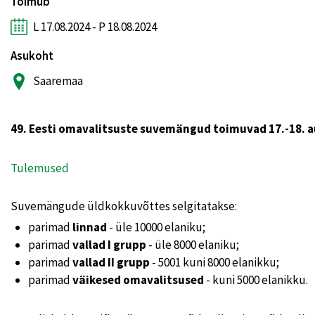
Toimub
L 17.08.2024 - P 18.08.2024
Asukoht
Saaremaa
49. Eesti omavalitsuste suvemängud toimuvad 17.-18. au
Tulemused
Suvemängude üldkokkuvõttes selgitatakse:
parimad
linnad
- üle 10000 elaniku;
parimad
vallad I grupp
- üle 8000 elaniku;
parimad
vallad II grupp
- 5001 kuni 8000 elanikku;
parimad
väikesed omavalitsused
- kuni 5000 elanikku.