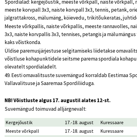
Spordialad: kergejõustik, meeste võrkpall, naiste võrkpall, 
meeste korvpall 3x3, naiste korvpall 3x3, tennis, petank, or
jalgrattakross, mälumäng, köievedu, trikitõukeratas, juhtide
Meeste võrkpallis, naiste võrkpallis, meeste rannavolles, na
3x3, naiste korvpallis 3x3, tennises, petangis ja mälumängus 
kaks võistkonda.
Üldise paremusjärjestuse selgitamiseks liidetakse omavalits
võistluse kohapunktidele seitsme parema spordiala kohap
olevatelt spordialadelt.
49. Eesti omavalitsuste suvemängud korraldab Eestimaa Spo
Vallavalitsuse ja Saaremaa Spordiliiduga.
NB! Võistluste algus 17. augustil alates 12-st.
Suvemängud toimuvad alljärgnevalt:
Kergejõustik
17.-18. august
Kuressaare
Meeste võrkpall
17.-18. august
Kuressaare