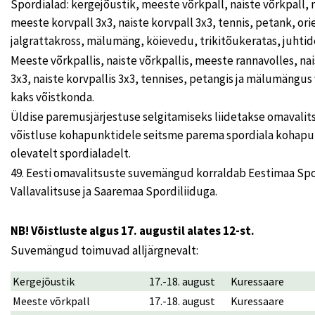
Spordialad: kergejõustik, meeste võrkpall, naiste võrkpall, 
meeste korvpall 3x3, naiste korvpall 3x3, tennis, petank, or
jalgrattakross, mälumäng, köievedu, trikitõukeratas, juhtide
Meeste võrkpallis, naiste võrkpallis, meeste rannavolles, na
3x3, naiste korvpallis 3x3, tennises, petangis ja mälumängus 
kaks võistkonda.
Üldise paremusjärjestuse selgitamiseks liidetakse omavalits
võistluse kohapunktidele seitsme parema spordiala kohap
olevatelt spordialadelt.
49. Eesti omavalitsuste suvemängud korraldab Eestimaa Spo
Vallavalitsuse ja Saaremaa Spordiliiduga.
NB! Võistluste algus 17. augustil alates 12-st.
Suvemängud toimuvad alljärgnevalt:
Kergejõustik
17.-18. august
Kuressaare
Meeste võrkpall
17.-18. august
Kuressaare