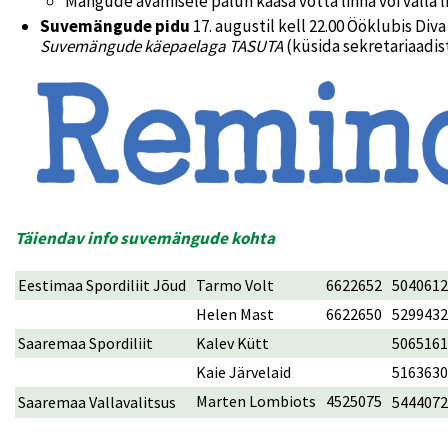
Mängude avamisele palun kaasa võtta linna või valla 
Suvemängude pidu
17. augustil kell 22.00 Ööklubis Di
Suvemängude käepaelaga TASUTA
(küsida sekretariaadist
Täiendav info suvemängude kohta
Eestimaa Spordiliit Jõud
Tarmo Volt
6622652
5040612
Helen Mast
6622650
5299432
Saaremaa Spordiliit
Kalev Kütt
5065161
Kaie Järvelaid
5163630
Marten Lombiots
4525075
Saaremaa Vallavalitsus
5444072