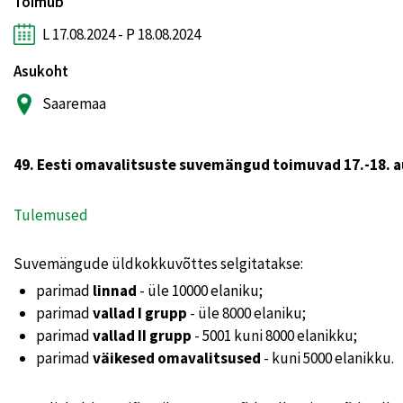
Toimub
L 17.08.2024 - P 18.08.2024
Asukoht
Saaremaa
49. Eesti omavalitsuste suvemängud toimuvad 17.-18. au
Tulemused
Suvemängude üldkokkuvõttes selgitatakse:
parimad
linnad
- üle 10000 elaniku;
parimad
vallad I grupp
- üle 8000 elaniku;
parimad
vallad II grupp
- 5001 kuni 8000 elanikku;
parimad
väikesed omavalitsused
- kuni 5000 elanikku.