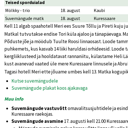
Teised sporduialad
Mölkky - trio
18. august
Kaubi
Suvemängude matk
18. august
Kuressaare
Kell 11 algab spaahotell Meri ees Suure Tõllu ja Pireti kuj
Matkal tutvutakse endise Tori küla ajaloo ja tänapäevaga. 
Põduste jõe ja möödub Tuulte Roosi linnaosast. Loode tamm
puhkemets, kus kasvab 14 liiki haruldasi orhideesid. Lood
kergliiklusteed ja hooldatavat rannaniitu, külastame Heli Lää
kust avanevad vaated üle mere Kuressaare linnusele ja Abru
Tagasi hotell Meri ette jõuame umbes kell 13. Matka kogupi
Kutse suvemängudele
Suvemängude plakat koos ajakavaga
Muu info
Suvemängude vastuvõtt
omavalitsusjuhtidele ja esinda
Kuressaare raekojas.
Suvemängude avamine
17. augusti kell 21.00 Kuressaar