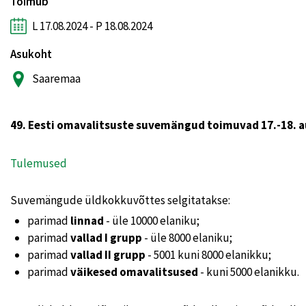
Toimub
L 17.08.2024 - P 18.08.2024
Asukoht
Saaremaa
49. Eesti omavalitsuste suvemängud toimuvad 17.-18. au
Tulemused
Suvemängude üldkokkuvõttes selgitatakse:
parimad
linnad
- üle 10000 elaniku;
parimad
vallad I grupp
- üle 8000 elaniku;
parimad
vallad II grupp
- 5001 kuni 8000 elanikku;
parimad
väikesed omavalitsused
- kuni 5000 elanikku.