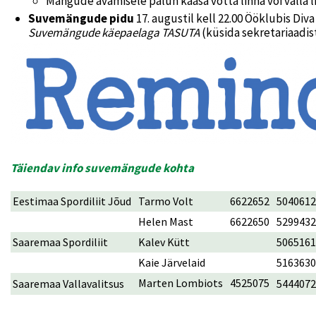
Mängude avamisele palun kaasa võtta linna või valla 
Suvemängude pidu
17. augustil kell 22.00 Ööklubis Di
Suvemängude käepaelaga TASUTA
(küsida sekretariaadist
Täiendav info suvemängude kohta
Eestimaa Spordiliit Jõud
Tarmo Volt
6622652
5040612
Helen Mast
6622650
5299432
Saaremaa Spordiliit
Kalev Kütt
5065161
Kaie Järvelaid
5163630
Marten Lombiots
4525075
Saaremaa Vallavalitsus
5444072