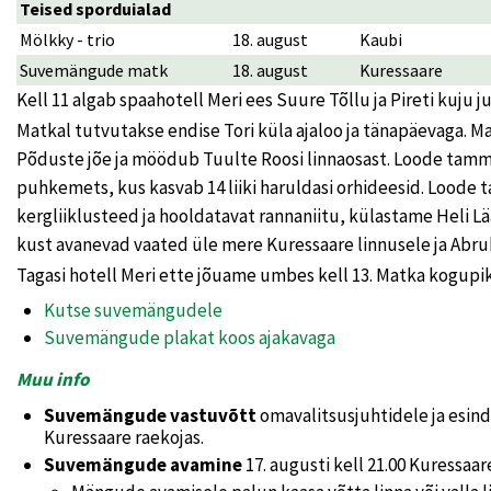
Teised sporduialad
Mölkky - trio
18. august
Kaubi
Suvemängude matk
18. august
Kuressaare
Kell 11 algab spaahotell Meri ees Suure Tõllu ja Pireti kuj
Matkal tutvutakse endise Tori küla ajaloo ja tänapäevaga. 
Põduste jõe ja möödub Tuulte Roosi linnaosast. Loode tamm
puhkemets, kus kasvab 14 liiki haruldasi orhideesid. Lood
kergliiklusteed ja hooldatavat rannaniitu, külastame Heli Lää
kust avanevad vaated üle mere Kuressaare linnusele ja Abru
Tagasi hotell Meri ette jõuame umbes kell 13. Matka kogupi
Kutse suvemängudele
Suvemängude plakat koos ajakavaga
Muu info
Suvemängude vastuvõtt
omavalitsusjuhtidele ja esinda
Kuressaare raekojas.
Suvemängude avamine
17. augusti kell 21.00 Kuressaar