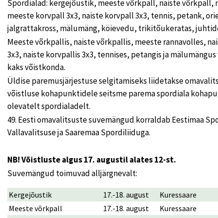
Spordialad: kergejõustik, meeste võrkpall, naiste võrkpall, 
meeste korvpall 3x3, naiste korvpall 3x3, tennis, petank, or
jalgrattakross, mälumäng, köievedu, trikitõukeratas, juhtide
Meeste võrkpallis, naiste võrkpallis, meeste rannavolles, na
3x3, naiste korvpallis 3x3, tennises, petangis ja mälumängus 
kaks võistkonda.
Üldise paremusjärjestuse selgitamiseks liidetakse omavalits
võistluse kohapunktidele seitsme parema spordiala kohap
olevatelt spordialadelt.
49. Eesti omavalitsuste suvemängud korraldab Eestimaa Spo
Vallavalitsuse ja Saaremaa Spordiliiduga.
NB! Võistluste algus 17. augustil alates 12-st.
Suvemängud toimuvad alljärgnevalt:
Kergejõustik
17.-18. august
Kuressaare
Meeste võrkpall
17.-18. august
Kuressaare