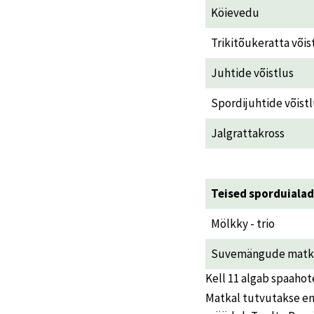
Köievedu
Trikitõukeratta võis
Juhtide võistlus
Spordijuhtide võist
Jalgrattakross
Teised sporduialad
Mölkky - trio
Suvemängude matk
Kell 11 algab spaahot
Matkal tutvutakse en