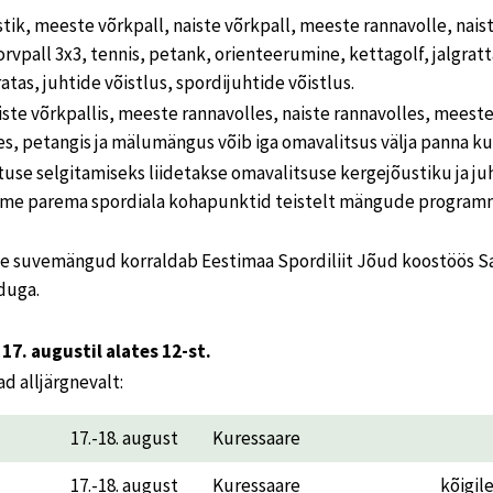
tik, meeste võrkpall, naiste võrkpall, meeste rannavolle, nais
korvpall 3x3, tennis, petank, orienteerumine, kettagolf, jalgra
tas, juhtide võistlus, spordijuhtide võistlus.
iste võrkpallis, meeste rannavolles, naiste rannavolles, meeste 
ses, petangis ja mälumängus võib iga omavalitsus välja panna ku
use selgitamiseks liidetakse omavalitsuse kergejõustiku ja ju
sme parema spordiala kohapunktid teistelt mängude programm
ste suvemängud korraldab Eestimaa Spordiliit Jõud koostöös S
duga.
 17. augustil alates 12-st.
 alljärgnevalt:
17.-18. august
Kuressaare
17.-18. august
Kuressaare
kõigil