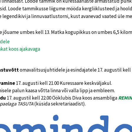
linnaosast. Loode tammik on kuressaarlaste armastatud puhk
eesid. Loode tammikusse liigume mööda kergliiklusteed ja hoold
 legendikivi ja linnuvaatlustorni, kust avanevad vaated üle m
te jõuame umbes kell 13. Matka kogupikkus on umbes 6,5 kilom
dele
at koos ajakavaga
astuvõtt
omavalitsusjuhtidele ja esindajatele 17. augustil kell
vamine
17. augusti kell 21.00 Kuressaare keskväljakul.
ele palun kaasa võtta linna või valla lipp ja embleem.
idu
17. augustil kell 22.00 Ööklubis Diva koos ansambliga
REMI
paelaga TASUTA
(küsida sekretariaadist).