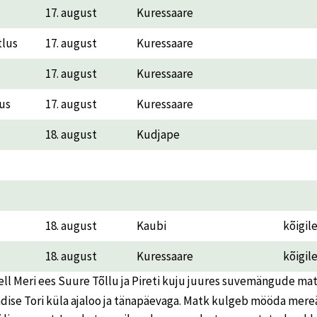
17. august
Kuressaare
tlus
17. august
Kuressaare
17. august
Kuressaare
lus
17. august
Kuressaare
18. august
Kudjape
18. august
Kaubi
kõigil
18. august
Kuressaare
kõigil
ell Meri ees Suure Tõllu ja Pireti kuju juures suvemängude mat
dise Tori küla ajaloo ja tänapäevaga. Matk kulgeb mööda mereä