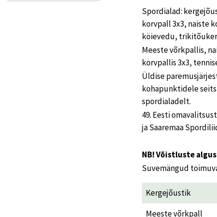
Spordialad: kergejõus
korvpall 3x3, naiste 
köievedu, trikitõukera
Meeste võrkpallis, na
korvpallis 3x3, tenni
Üldise paremusjärjest
kohapunktidele seit
spordialadelt.
49. Eesti omavalitsu
ja Saaremaa Spordilii
NB! Võistluste algus
Suvemängud toimuvad
Kergejõustik
Meeste võrkpall