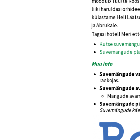
möödub Tuulte Roosi 
liiki haruldasi orhid
külastame Heli Läätse
ja Abrukale.
Tagasi hotell Meri et
Kutse suvemängu
Suvemängude plak
Muu info
Suvemängude v
raekojas.
Suvemängude a
Mängude avamis
Suvemängude p
Suvemängude käe