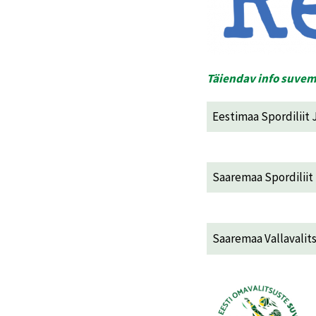
Täiendav info suve
Eestimaa Spordiliit
Saaremaa Spordiliit
Saaremaa Vallavalit