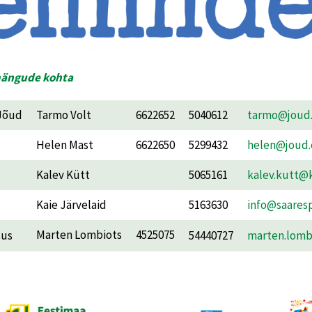
mängude kohta
 Jõud
Tarmo Volt
6622652
5040612
tarmo@joud
Helen Mast
6622650
5299432
helen@joud.
Kalev Kütt
5065161
kalev.kutt@
Kaie Järvelaid
5163630
info@saares
Marten Lombiots
4525075
sus
54440727
marten.lomb