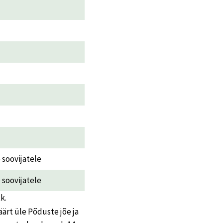
e soovijatele
e soovijatele
k.
ärt üle Põduste jõe ja