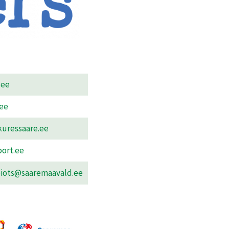
.ee
ee
kuressaare.ee
port.ee
iots@saaremaavald.ee