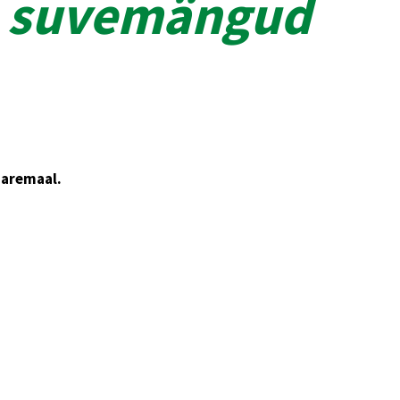
te suvemängud
aaremaal.