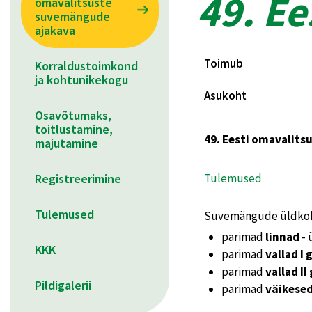
49. E
omavalitsuste
suvemängude
ajakava
Toimub
Korraldustoimkond
ja kohtunikekogu
Asukoht
Osavõtumaks,
toitlustamine,
49. Eesti omavalits
majutamine
Registreerimine
Tulemused
Tulemused
Suvemängude üldkokk
parimad
linnad
- 
KKK
parimad
vallad I
parimad
vallad II
Pildigalerii
parimad
väikese