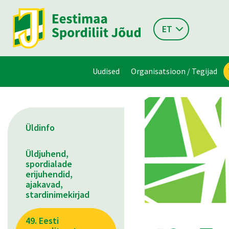
ET
Uudised
Organisatsioon / Tegijad
Üldinfo
Üldjuhend,
spordialade
erijuhendid,
ajakavad,
stardinimekirjad
49. Eesti