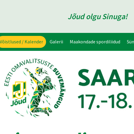
Jõud olgu Sinuga!
Võistlused / Kalender
Galerii
Maakondade spordiliidud
Sü