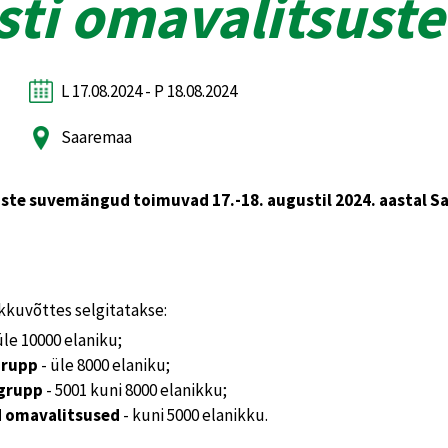
esti omavalitsus
L 17.08.2024 - P 18.08.2024
Saaremaa
uste suvemängud toimuvad 17.-18. augustil 2024. aastal S
uvõttes selgitatakse:
üle 10000 elaniku;
 grupp
- üle 8000 elaniku;
 grupp
- 5001 kuni 8000 elanikku;
d omavalitsused
- kuni 5000 elanikku.