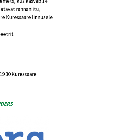
emets, kus kasvab 14
atavat rannaniitu,
ere Kuressaare linnusele
eetrit.
 19.30 Kuressaare
NDERS
.