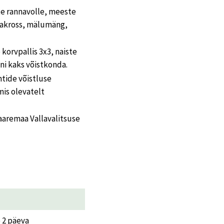
te rannavolle, meeste
ttakross, mälumäng,
korvpallis 3x3, naiste
ni kaks võistkonda.
htide võistluse
is olevatelt
aaremaa Vallavalitsuse
e 2 päeva