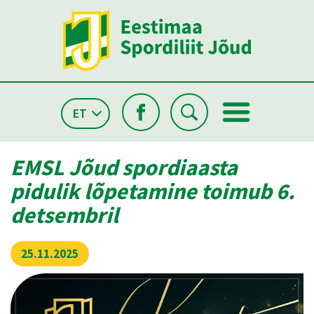
ET
EMSL Jõud spordiaasta
pidulik lõpetamine toimub 6.
detsembril
25.11.2025