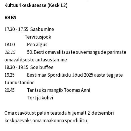
Kultuurikeskusesse (Kesk 12)
KAVA
17.30 - 17.55 Saabumine
Tervitusjook
18.00 Peo algus
18.15
50. Eesti omavalitsuste suvemängude parimate
omavalitsuste autasustamine
18.30 - 19.15 Soe buffee
19.25 Eestimaa Spordiliidu Jõud 2025 aasta tegijate
tunnustamine
20.45 Tantsuks mängib Toomas Anni
Tort ja kohvi
Oma osavõtust palun teatada hiljemalt 2. detsembri
keskpäevaks oma maakonna spordiliitu.