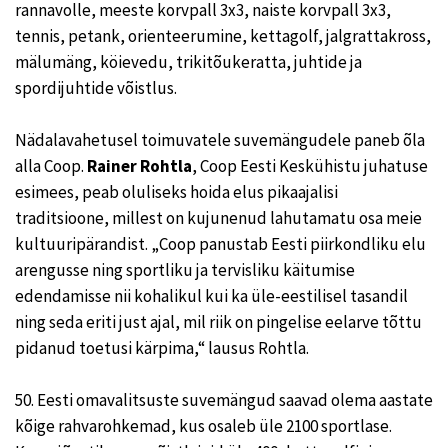
rannavolle, meeste korvpall 3x3, naiste korvpall 3x3,
tennis, petank, orienteerumine, kettagolf, jalgrattakross,
mälumäng, köievedu, trikitõukeratta, juhtide ja
spordijuhtide võistlus.
Nädalavahetusel toimuvatele suvemängudele paneb õla
alla Coop.
Rainer Rohtla
, Coop Eesti Keskühistu juhatuse
esimees, peab oluliseks hoida elus pikaajalisi
traditsioone, millest on kujunenud lahutamatu osa meie
kultuuripärandist. „Coop panustab Eesti piirkondliku elu
arengusse ning sportliku ja tervisliku käitumise
edendamisse nii kohalikul kui ka üle-eestilisel tasandil
ning seda eriti just ajal, mil riik on pingelise eelarve tõttu
pidanud toetusi kärpima,“ lausus Rohtla.
50. Eesti omavalitsuste suvemängud saavad olema aastate
kõige rahvarohkemad, kus osaleb üle 2100 sportlase.