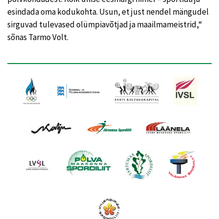
esindada oma kodukohta. Usun, et just nendel mängudel
sirguvad tulevased olümpiavõtjad ja maailmameistrid,“
sõnas Tarmo Volt.