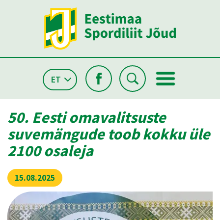
ET
50. Eesti omavalitsuste
suvemängude toob kokku üle
2100 osaleja
15.08.2025