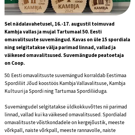
Sel nädalavahetusel, 16.-17. augustil toimuvad
Kambja vallas ja mujal Tartumaal 50. Eesti
omavalitsuste suvemängud. Kavas on üle 15 spordiala
ning selgitatakse välja parimad linnad, vallad ja
väikesed omavalitsused. Suvemängude peatoetaja
on Coop.
50. Eesti omavalitsuste suvemängud korraldab Eestimaa
Spordiliit Jõud koostöös Kambja Vallavalitsuse, Kambja
Kultuuri ja Spordi ning Tartumaa Spordiliiduga.
Suvemängudel selgitatakse üldkokkuvõttes nii parimad
linnad, vallad kui ka väikesed omavalitsused. Spordialad
omavalitsuste võistkondadele on kergejõustik, meeste
võrkpall, naiste võrkpall, meeste rannavolle, naiste