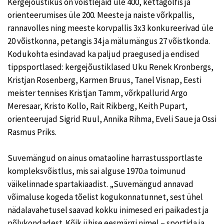
Kergejõustikus on võistlejaid üle 400, kettagolfis ja
orienteerumises üle 200. Meeste ja naiste võrkpallis,
rannavolles ning meeste korvpallis 3x3 konkureerivad üle
20 võistkonna, petangis 34 ja mälumängus 27 võistkonda.
Kodukohta esindavad ka paljud praegused ja endised
tippsportlased: kergejõustiklased Uku Renek Kronbergs,
Kristjan Rosenberg, Karmen Bruus, Tanel Visnap, Eesti
meister tennises Kristjan Tamm, võrkpallurid Argo
Meresaar, Kristo Kollo, Rait Rikberg, Keith Pupart,
orienteerujad Sigrid Ruul, Annika Rihma, Eveli Saue ja Ossi
Rasmus Priks.
Suvemängud on ainus omataoline harrastussportlaste
kompleksvõistlus, mis sai alguse 1970.a toimunud
väikelinnade spartakiaadist. „Suvemängud annavad
võimaluse kogeda tõelist kogukonnatunnet, sest ühel
nädalavahetusel saavad kokku inimesed eri paikadest ja
põlvkondadest. Kõik ühise eesmärgi nimel – sportida ja