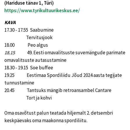
(Hariduse tänav 1, Türi)
https://www.tyrikultuurikeskus.ee/
KAVA
17.30 - 17.55 Saabumine
Tervitusjook
18.00 Peo algus
18.15
49. Eesti omavalitsuste suvemängude parimate
omavalitsuste autasustamine
18.30 - 19.15 Soe buffee
19.25 Eestimaa Spordiliidu Jõud 2024 aasta tegijate
tunnustamine
20.45 Tantsuks mängib retroansambel Cantare
Tort ja kohvi
Oma osavõtust palun teatada hiljemalt 2. detsembri
keskpäevaks oma maakonna spordiliitu.