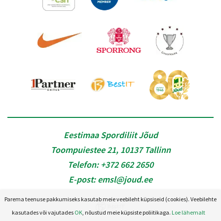
Eestimaa Spordiliit Jõud
Toompuiestee 21, 10137 Tallinn
Telefon:
+372 662 2650
E-post:
emsl@joud.ee
Parema teenuse pakkumiseks kasutab meie veebileht küpsiseid (cookies). Veebilehte
kasutades või vajutades
OK
, nõustud meie küpsiste poliitikaga.
Loe lähemalt