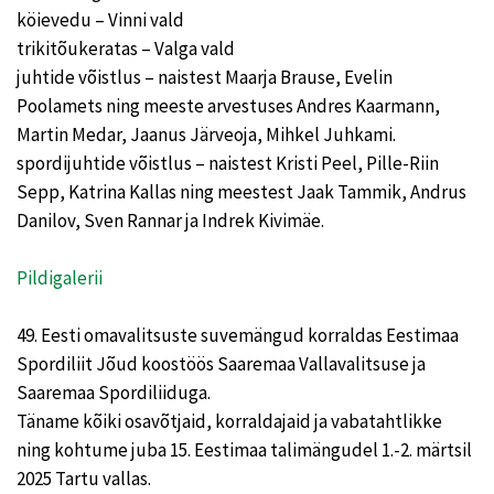
köievedu – Vinni vald
trikitõukeratas – Valga vald
juhtide võistlus – naistest Maarja Brause, Evelin
Poolamets ning meeste arvestuses Andres Kaarmann,
Martin Medar, Jaanus Järveoja, Mihkel Juhkami.
spordijuhtide võistlus – naistest Kristi Peel, Pille-Riin
Sepp, Katrina Kallas ning meestest Jaak Tammik, Andrus
Danilov, Sven Rannar ja Indrek Kivimäe.
Pildigalerii
49. Eesti omavalitsuste suvemängud korraldas Eestimaa
Spordiliit Jõud koostöös Saaremaa Vallavalitsuse ja
Saaremaa Spordiliiduga.
Täname kõiki osavõtjaid, korraldajaid ja vabatahtlikke
ning kohtume juba 15. Eestimaa talimängudel 1.-2. märtsil
2025 Tartu vallas.