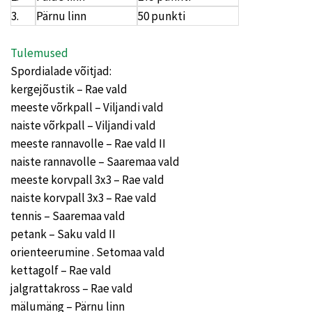
3.
Pärnu linn
50 punkti
Tulemused
Spordialade võitjad:
kergejõustik – Rae vald
meeste võrkpall – Viljandi vald
naiste võrkpall – Viljandi vald
meeste rannavolle – Rae vald II
naiste rannavolle – Saaremaa vald
meeste korvpall 3x3 – Rae vald
naiste korvpall 3x3 – Rae vald
tennis – Saaremaa vald
petank – Saku vald II
orienteerumine . Setomaa vald
kettagolf – Rae vald
jalgrattakross – Rae vald
mälumäng – Pärnu linn