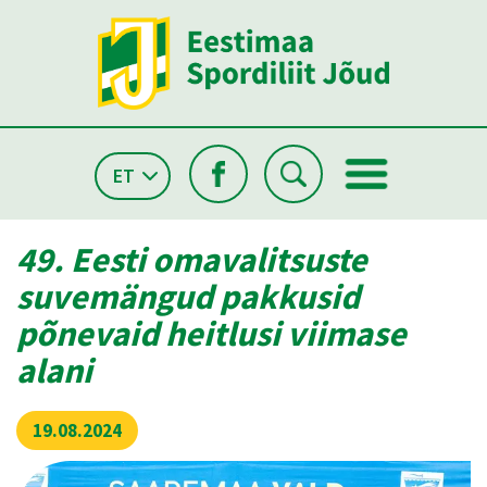
ET
49. Eesti omavalitsuste
suvemängud pakkusid
põnevaid heitlusi viimase
alani
19.08.2024