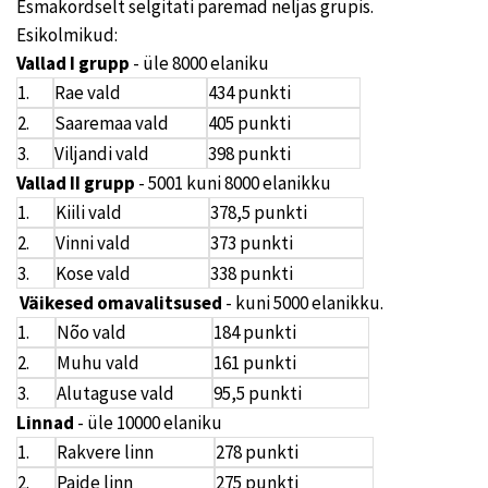
Esmakordselt selgitati paremad neljas grupis.
Esikolmikud:
Vallad I grupp
- üle 8000 elaniku
1.
Rae vald
434 punkti
2.
Saaremaa vald
405 punkti
3.
Viljandi vald
398 punkti
Vallad II grupp
- 5001 kuni 8000 elanikku
1.
Kiili vald
378,5 punkti
2.
Vinni vald
373 punkti
3.
Kose vald
338 punkti
Väikesed omavalitsused
- kuni 5000 elanikku.
1.
Nõo vald
184 punkti
2.
Muhu vald
161 punkti
3.
Alutaguse vald
95,5 punkti
Linnad
- üle 10000 elaniku
1.
Rakvere linn
278 punkti
2.
Paide linn
275 punkti