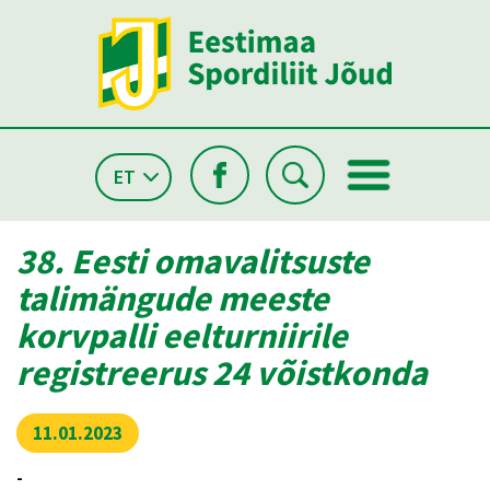
ET
38. Eesti omavalitsuste
talimängude meeste
korvpalli eelturniirile
registreerus 24 võistkonda
11.01.2023
-