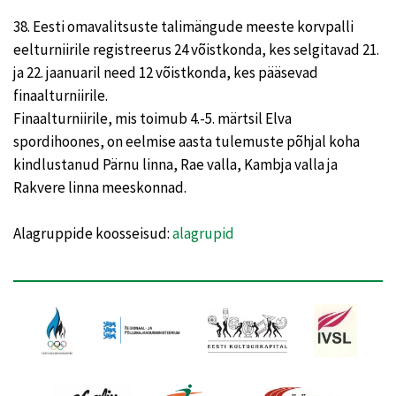
38. Eesti omavalitsuste talimängude meeste korvpalli
eelturniirile registreerus 24 võistkonda, kes selgitavad 21.
ja 22. jaanuaril need 12 võistkonda, kes pääsevad
finaalturniirile.
Finaalturniirile, mis toimub 4.-5. märtsil Elva
spordihoones, on eelmise aasta tulemuste põhjal koha
kindlustanud Pärnu linna, Rae valla, Kambja valla ja
Rakvere linna meeskonnad.
Alagruppide koosseisud:
alagrupid