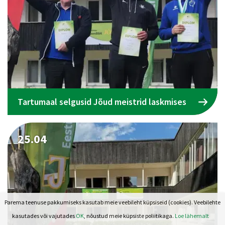
Tartumaal selgusid Jõud meistrid laskmises
25.04
Parema teenuse pakkumiseks kasutab meie veebileht küpsiseid (cookies). Veebilehte
kasutades või vajutades
OK
, nõustud meie küpsiste poliitikaga.
Loe lähemalt