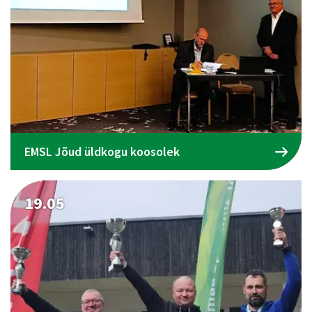
EMSL Jõud üldkogu koosolek
19.05