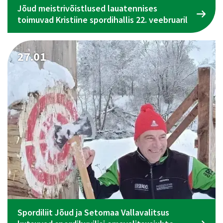
Jõud meistrivõistlused lauatennises
toimuvad Kristiine spordihallis 22. veebruaril
27.01
Spordiliit Jõud ja Setomaa Vallavalitsus