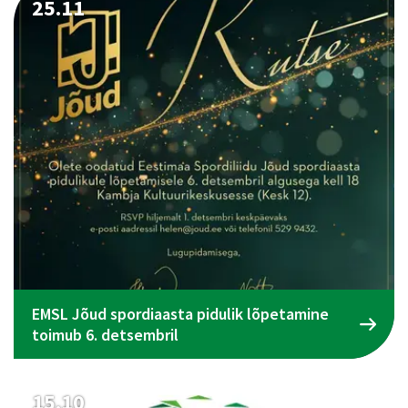
25.11
EMSL Jõud spordiaasta pidulik lõpetamine
toimub 6. detsembril
15.10