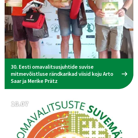
30. Eesti omavalitsusjuhtide suvise
mitmevõistluse rändkarikad viisid koju Arto
Saar ja Merike Prätz
18.07