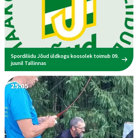
Spordiliidu Jõud üldkogu koosolek toimub 09.
juunil Tallinnas
25.05