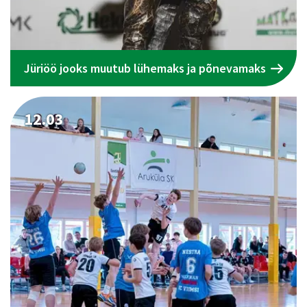
Jüriöö jooks muutub lühemaks ja põnevamaks
12.03