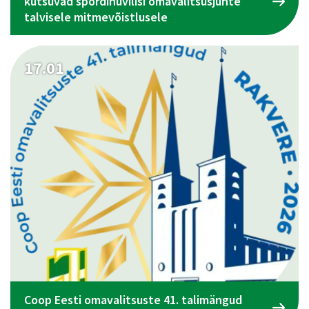
kutsuvad spordihuvilisi omavalitsusjuhte
talvisele mitmevõistlusele
17.01
Coop Eesti omavalitsuste 41. talimängud