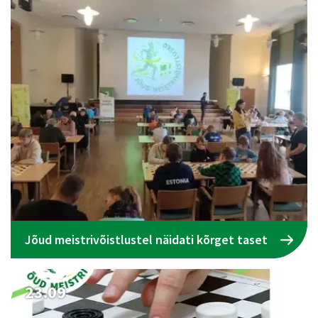
Jõud meistrivõistlustel näidati kõrget taset
23.09