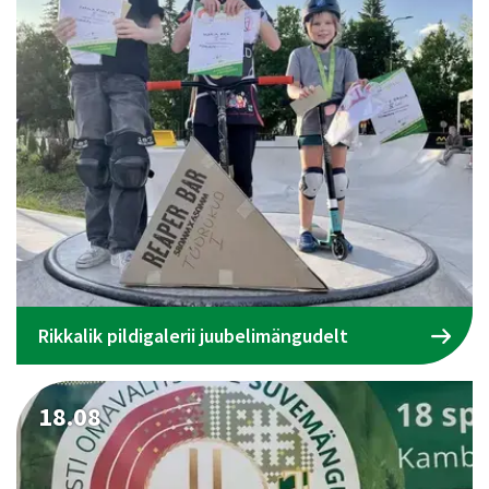
Rikkalik pildigalerii juubelimängudelt
18.08