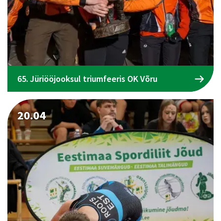
65. Jüriööjooksul triumfeeris OK Võru
20.04