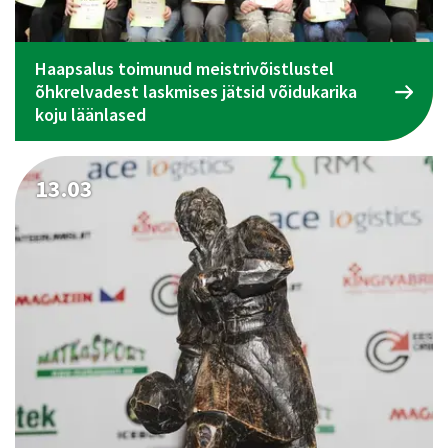
Haapsalus toimunud meistrivõistlustel
õhkrelvadest laskmises jätsid võidukarika
koju läänlased
13.03