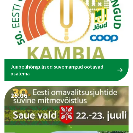
Juubelihõngulised suvemängud ootavad
osalema
25.06