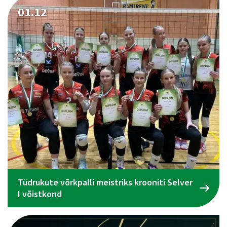
01.12
Tüdrukute võrkpalli meistriks krooniti Selver
I võistkond