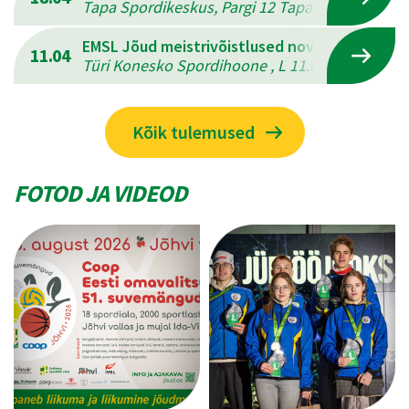
Tapa Spordikeskus, Pargi 12 Tapal , L 18.04.202
EMSL Jõud meistrivõistlused novuses
11.04
Türi Konesko Spordihoone , L 11.04.2026 - P 12
Kõik tulemused
FOTOD JA VIDEOD