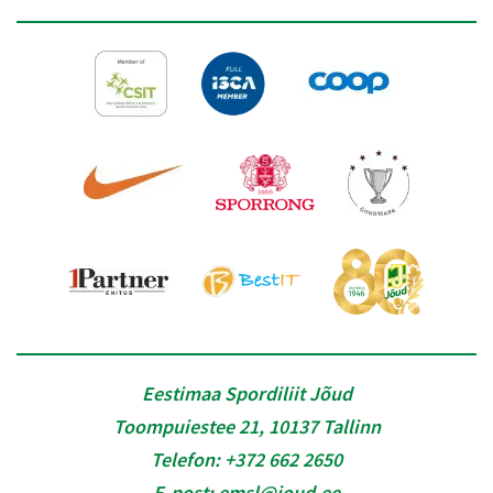
Eestimaa Spordiliit Jõud
Toompuiestee 21, 10137 Tallinn
Telefon:
+372 662 2650
E-post:
emsl@joud.ee