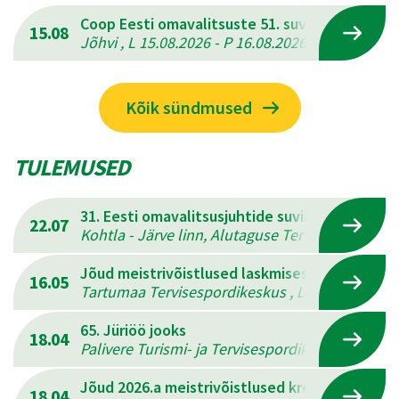
Coop Eesti omavalitsuste 51. suvemängud
15.08
Jõhvi , L 15.08.2026 - P 16.08.2026
Kõik sündmused
TULEMUSED
31. Eesti omavalitsusjuhtide suvine mitmevõis
22.07
Kohtla - Järve linn, Alutaguse Tervisespordikesk
Jõud meistrivõistlused laskmises
16.05
Tartumaa Tervisespordikeskus , L 16.05.2026 - 
65. Jüriöö jooks
18.04
Palivere Turismi- ja Tervisespordikeskus , L 18.
Jõud 2026.a meistrivõistlused kreeka-rooma 
18.04