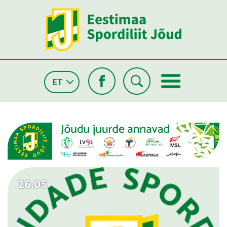
ET
26.05