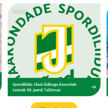
26.05
Spordiliidu Jõud üldkogu koosolek
toimub 09. juunil Tallinnas