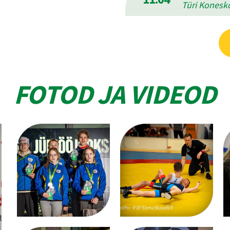
Türi Konesko
FOTOD JA VIDEOD