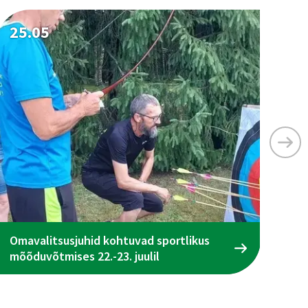
25.05
25
Omavalitsusjuhid kohtuvad sportlikus
Ta
mõõduvõtmises 22.-23. juulil
ena