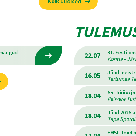
Kõik uudised
TULEMU
emängud
31. Eesti o
22.07
Kohtla - Jär
Jõud meistr
16.05
Tartumaa Ter
65. Jüriöö j
18.04
Palivere Tur
Jõud 2026.a
18.04
Tapa Spordik
EMSL Jõud m
11.04