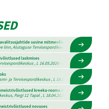
SED
mavalitsusjuhtide suvine mitmevõistlus
ve linn, Alutaguse Tervisespordikeskus , K 22.07.2026 - N 23
ivõistlused laskmises
visespordikeskus , L 16.05.2026 - P 17.05.2026
ooks
ismi- ja Tervisespordikeskus , L 18.04.2026 - P 19.04.2026
 meistrivõistlused kreeka-rooma maadluses, vabamaadlus
eskus, Pargi 12 Tapal , L 18.04.2026
eistrivõistlused novuses