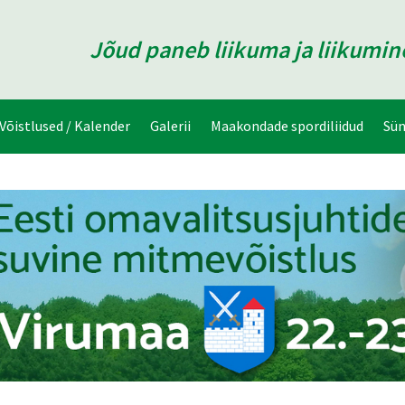
Jõud paneb liikuma ja liikumi
Võistlused / Kalender
Galerii
Maakondade spordiliidud
Sü