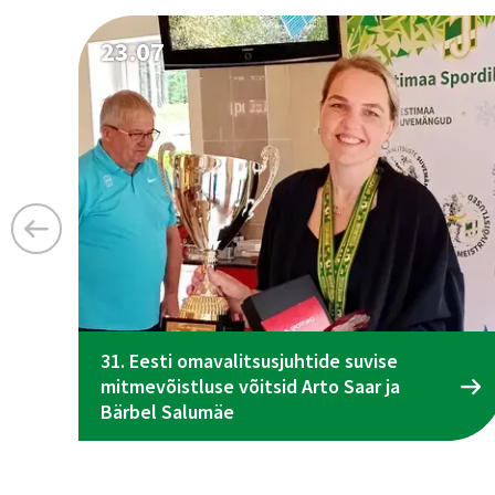
23.07
31. Eesti omavalitsusjuhtide suvise
mitmevõistluse võitsid Arto Saar ja
Bärbel Salumäe