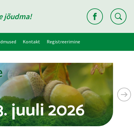
ne jõudma!
ndmused
Kontakt
Registreerimine