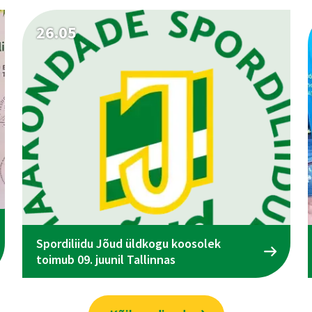
26.05
Spordiliidu Jõud üldkogu koosolek
toimub 09. juunil Tallinnas