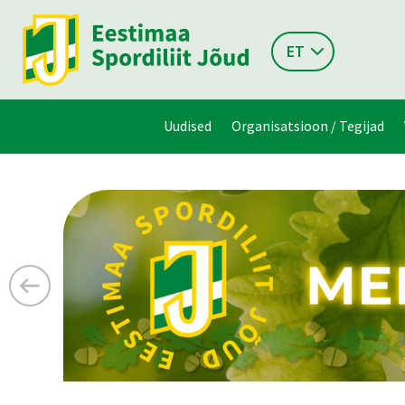
ET
Uudised
Organisatsioon / Tegijad