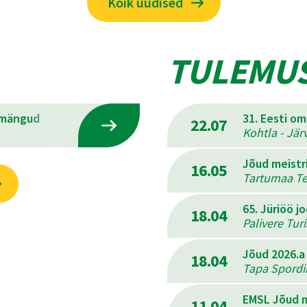
Kõik uudised
TULEMU
emängud
31. Eesti o
22.07
Kohtla - Jär
Jõud meistr
16.05
Tartumaa Ter
65. Jüriöö j
18.04
Palivere Tur
Jõud 2026.a
18.04
Tapa Spordik
EMSL Jõud m
11.04