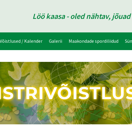
Löö kaasa - oled nähtav, jõua
Võistlused / Kalender
Galerii
Maakondade spordiliidud
Sü