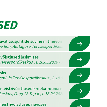
SED
mavalitsusjuhtide suvine mitmevõistlus
ve linn, Alutaguse Tervisespordikeskus , K 22.07.2026 - N 23
ivõistlused laskmises
visespordikeskus , L 16.05.2026 - P 17.05.2026
ooks
ismi- ja Tervisespordikeskus , L 18.04.2026 - P 19.04.2026
 meistrivõistlused kreeka-rooma maadluses, vabamaadlus
eskus, Pargi 12 Tapal , L 18.04.2026
eistrivõistlused novuses