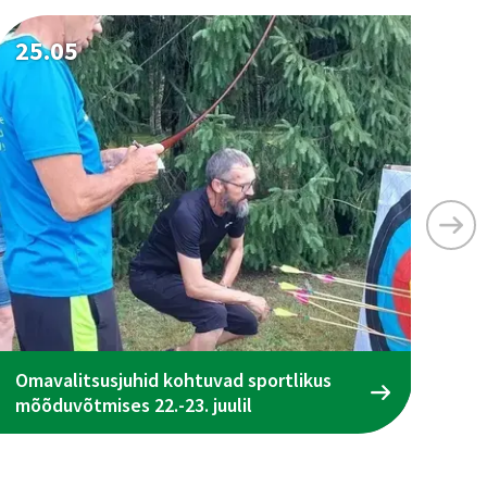
25.05
25
Omavalitsusjuhid kohtuvad sportlikus
Ta
mõõduvõtmises 22.-23. juulil
ena