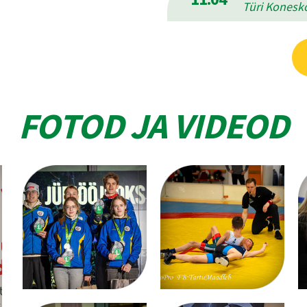
Türi Konesko
FOTOD JA VIDEOD