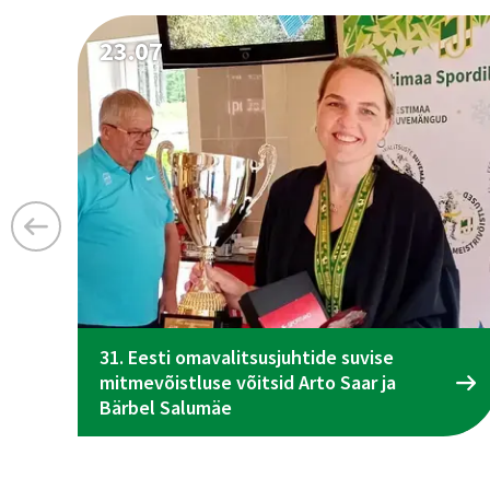
23.07
31. Eesti omavalitsusjuhtide suvise
mitmevõistluse võitsid Arto Saar ja
Bärbel Salumäe