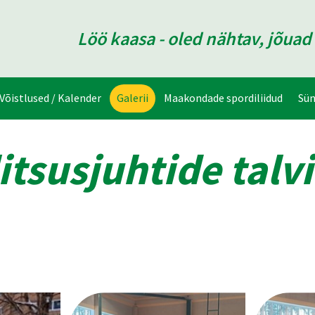
Löö kaasa - oled nähtav, jõua
Võistlused / Kalender
Galerii
Maakondade spordiliidud
Sü
itsusjuhtide talv