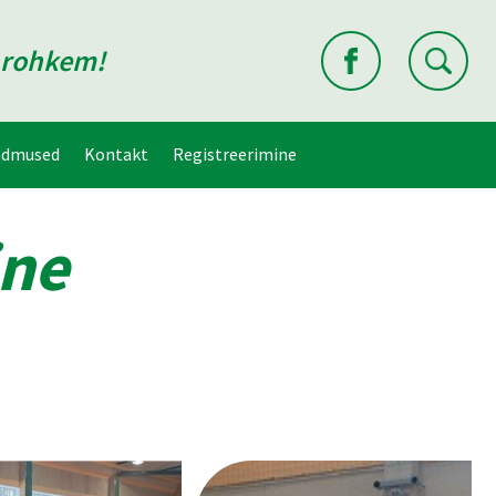
d rohkem!
ndmused
Kontakt
Registreerimine
ine