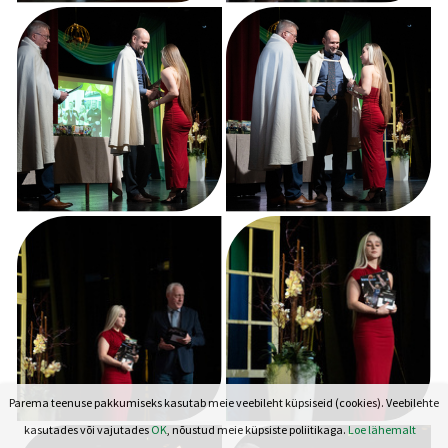
Parema teenuse pakkumiseks kasutab meie veebileht küpsiseid (cookies). Veebilehte
kasutades või vajutades
OK
, nõustud meie küpsiste poliitikaga.
Loe lähemalt