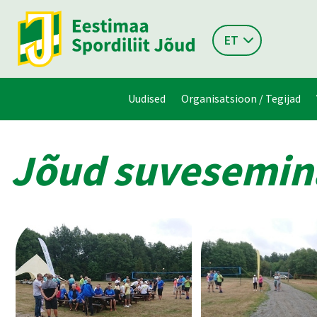
ET
Uudised
Organisatsioon / Tegijad
Jõud suvesemi