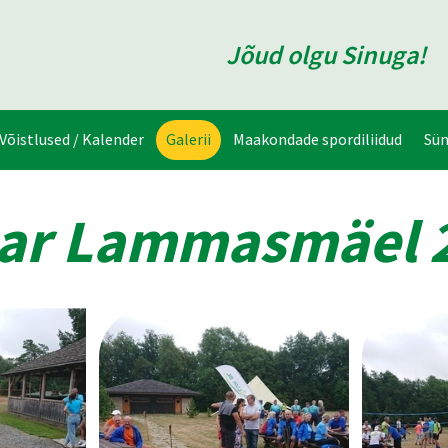
Jõud olgu Sinuga!
Võistlused / Kalender
Galerii
Maakondade spordiliidud
Sü
nar Lammasmäel 