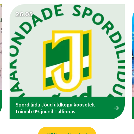
26.05
Spordiliidu Jõud üldkogu koosolek
toimub 09. juunil Tallinnas