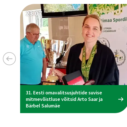
23.07
31. Eesti omavalitsusjuhtide suvise
mitmevõistluse võitsid Arto Saar ja
Bärbel Salumäe