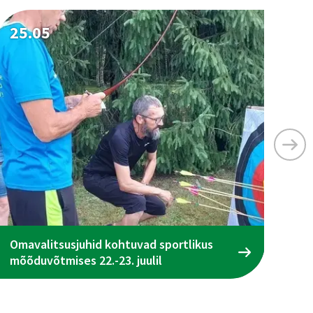
25.05
25
Omavalitsusjuhid kohtuvad sportlikus
Ta
mõõduvõtmises 22.-23. juulil
ena