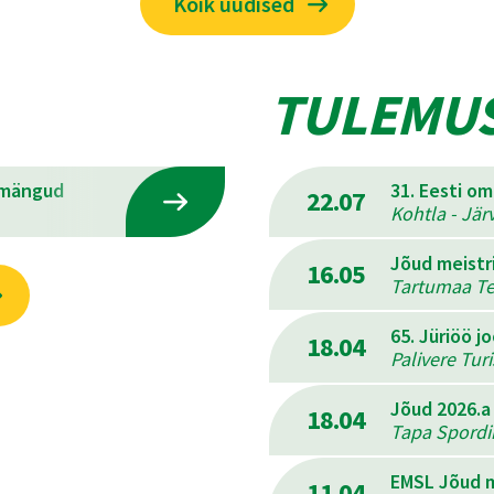
Kõik uudised
TULEMU
emängud
31. Eesti o
22.07
Kohtla - Jär
Jõud meistr
16.05
Tartumaa Ter
65. Jüriöö j
18.04
Palivere Tur
Jõud 2026.a
18.04
Tapa Spordik
EMSL Jõud m
11.04