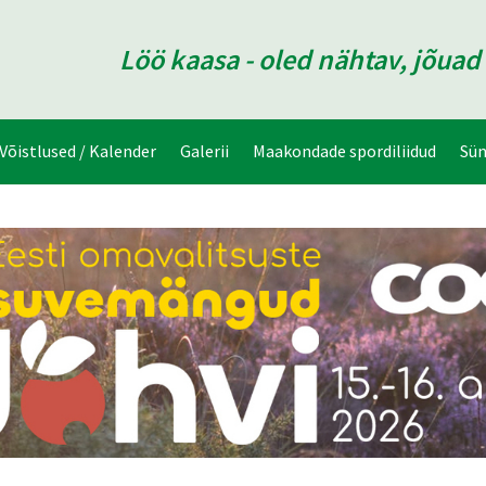
Löö kaasa - oled nähtav, jõua
Võistlused / Kalender
Galerii
Maakondade spordiliidud
Sü