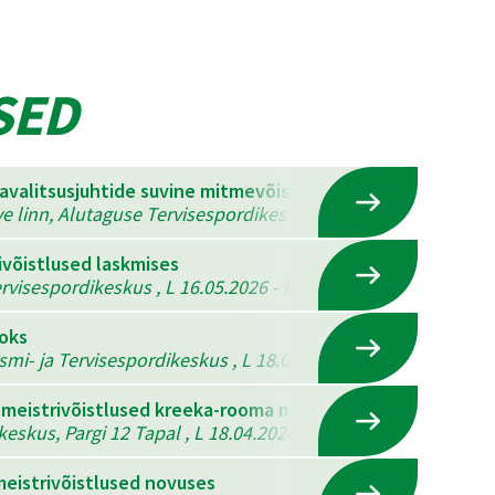
SED
mavalitsusjuhtide suvine mitmevõistlus
ve linn, Alutaguse Tervisespordikeskus , K 22.07.2026 - N 23
ivõistlused laskmises
visespordikeskus , L 16.05.2026 - P 17.05.2026
ooks
ismi- ja Tervisespordikeskus , L 18.04.2026 - P 19.04.2026
 meistrivõistlused kreeka-rooma maadluses, vabamaadlus
eskus, Pargi 12 Tapal , L 18.04.2026
eistrivõistlused novuses