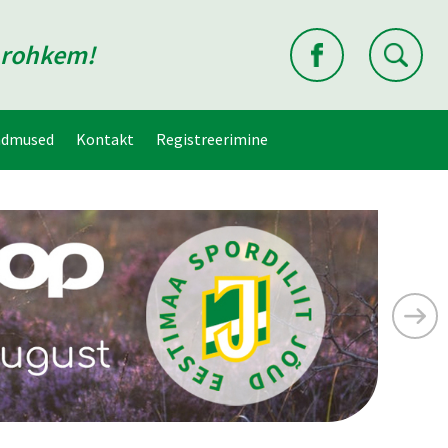
d rohkem!
ndmused
Kontakt
Registreerimine