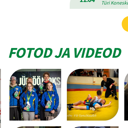
Türi Konesko
FOTOD JA VIDEOD