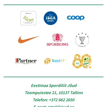
Eestimaa Spordiliit Jõud
Toompuiestee 21, 10137 Tallinn
Telefon:
+372 662 2650
E-post:
emsl@joud.ee