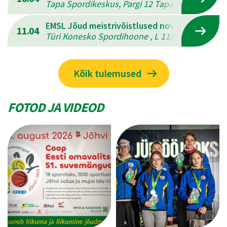
Tapa Spordikeskus, Pargi 12 Tapal , L 18.04.202
EMSL Jõud meistrivõistlused novuses
11.04
Türi Konesko Spordihoone , L 11.04.2026 - P 12
Kõik tulemused
FOTOD JA VIDEOD