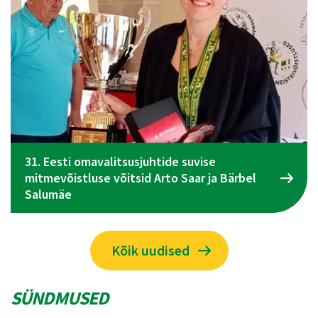
Spordiliidu Jõud üldkogu koosolek toimub 09.
juunil Tallinnas
Kõik uudised
SÜNDMUSED