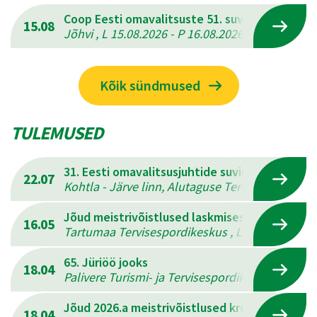
Coop Eesti omavalitsuste 51. suvemängud
15.08
Jõhvi , L 15.08.2026 - P 16.08.2026
Kõik sündmused
TULEMUSED
31. Eesti omavalitsusjuhtide suvine mitmevõis
22.07
Kohtla - Järve linn, Alutaguse Tervisespordikesk
Jõud meistrivõistlused laskmises
16.05
Tartumaa Tervisespordikeskus , L 16.05.2026 - 
65. Jüriöö jooks
18.04
Palivere Turismi- ja Tervisespordikeskus , L 18.
Jõud 2026.a meistrivõistlused kreeka-rooma 
18.04