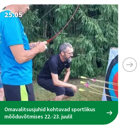
25.05
25
Omavalitsusjuhid kohtuvad sportlikus
Ta
mõõduvõtmises 22.-23. juulil
ena