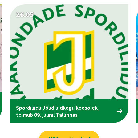
26.05
Spordiliidu Jõud üldkogu koosolek
toimub 09. juunil Tallinnas