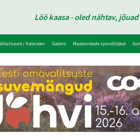
Löö kaasa - oled nähtav, jõua
Võistlused / Kalender
Galerii
Maakondade spordiliidud
Sü