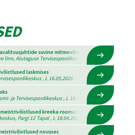
SED
mavalitsusjuhtide suvine mitmevõistlus
ve linn, Alutaguse Tervisespordikeskus , K 22.07.2026 - N 23
ivõistlused laskmises
visespordikeskus , L 16.05.2026 - P 17.05.2026
ooks
ismi- ja Tervisespordikeskus , L 18.04.2026 - P 19.04.2026
 meistrivõistlused kreeka-rooma maadluses, vabamaadlus
eskus, Pargi 12 Tapal , L 18.04.2026
eistrivõistlused novuses