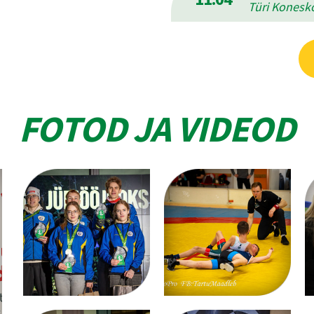
Türi Konesko
FOTOD JA VIDEOD