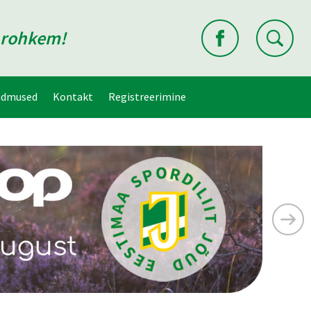
d rohkem!
ndmused
Kontakt
Registreerimine