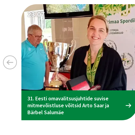
23.07
31. Eesti omavalitsusjuhtide suvise
mitmevõistluse võitsid Arto Saar ja
Bärbel Salumäe