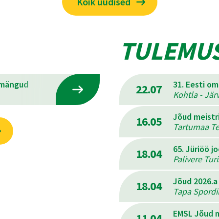
Kõik uudised
TULEMU
emängud
31. Eesti o
22.07
Kohtla - Jär
Jõud meistr
16.05
Tartumaa Ter
65. Jüriöö j
18.04
Palivere Tur
Jõud 2026.a
18.04
Tapa Spordik
EMSL Jõud m
11.04