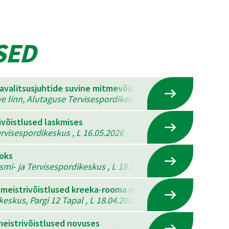
SED
mavalitsusjuhtide suvine mitmevõistlus
ve linn, Alutaguse Tervisespordikeskus , K 22.07.2026 - N 23
ivõistlused laskmises
visespordikeskus , L 16.05.2026 - P 17.05.2026
ooks
ismi- ja Tervisespordikeskus , L 18.04.2026 - P 19.04.2026
 meistrivõistlused kreeka-rooma maadluses, vabamaadlus
eskus, Pargi 12 Tapal , L 18.04.2026
eistrivõistlused novuses