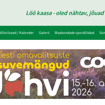
Löö kaasa - oled nähtav, jõua
Võistlused / Kalender
Galerii
Maakondade spordiliidud
Sü