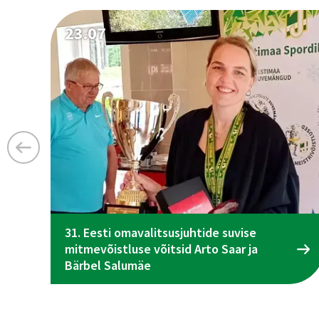
23.07
31. Eesti omavalitsusjuhtide suvise
mitmevõistluse võitsid Arto Saar ja
Bärbel Salumäe