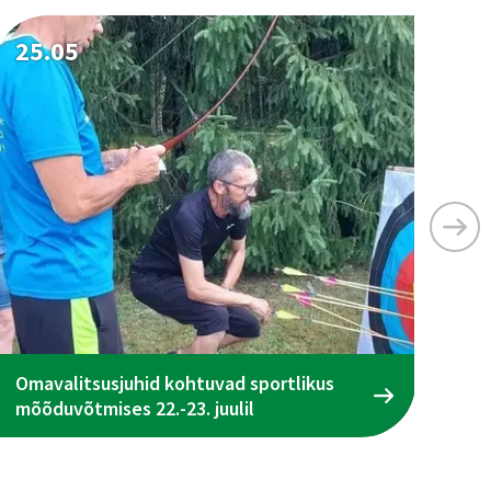
25.05
25
Omavalitsusjuhid kohtuvad sportlikus
Ta
mõõduvõtmises 22.-23. juulil
ena