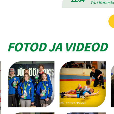
Türi Konesko
FOTOD JA VIDEOD