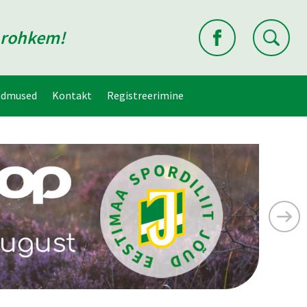
d rohkem!
ndmused
Kontakt
Registreerimine