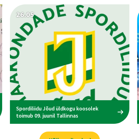
26.05
Spordiliidu Jõud üldkogu koosolek
toimub 09. juunil Tallinnas