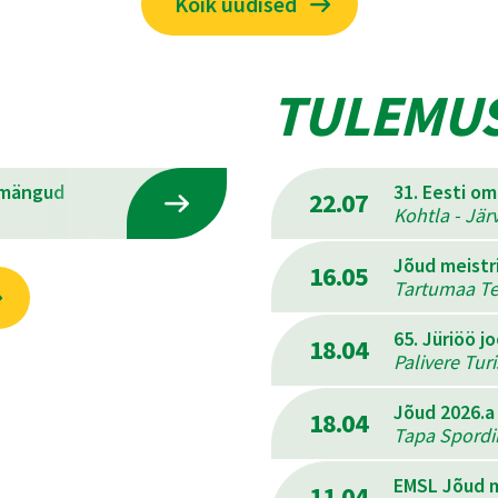
Kõik uudised
TULEMU
emängud
31. Eesti o
22.07
Kohtla - Jär
Jõud meistr
16.05
Tartumaa Ter
65. Jüriöö j
18.04
Palivere Tur
Jõud 2026.a
18.04
Tapa Spordik
EMSL Jõud m
11.04