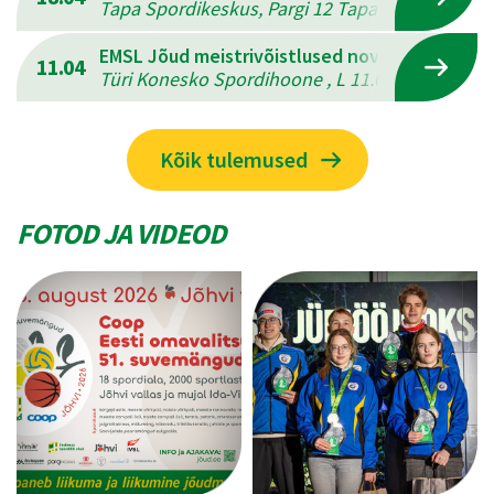
Tapa Spordikeskus, Pargi 12 Tapal , L 18.04.202
EMSL Jõud meistrivõistlused novuses
11.04
Türi Konesko Spordihoone , L 11.04.2026 - P 12
Kõik tulemused
FOTOD JA VIDEOD