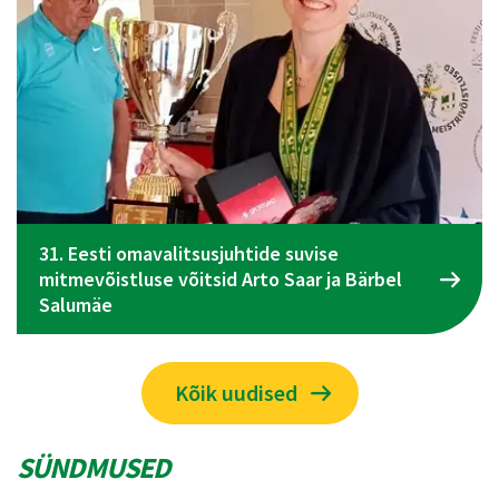
Spordiliidu Jõud üldkogu koosolek toimub 09.
juunil Tallinnas
Kõik uudised
SÜNDMUSED