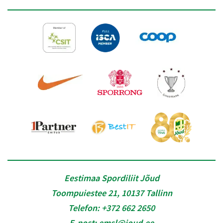
Eestimaa Spordiliit Jõud
Toompuiestee 21, 10137 Tallinn
Telefon:
+372 662 2650
E-post:
emsl@joud.ee