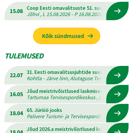
Coop Eesti omavalitsuste 51. suvemängud
15.08
Jõhvi , L 15.08.2026 - P 16.08.2026
Kõik sündmused
TULEMUSED
31. Eesti omavalitsusjuhtide suvine mitmevõis
22.07
Kohtla - Järve linn, Alutaguse Tervisespordikesk
Jõud meistrivõistlused laskmises
16.05
Tartumaa Tervisespordikeskus , L 16.05.2026 - 
65. Jüriöö jooks
18.04
Palivere Turismi- ja Tervisespordikeskus , L 18.
Jõud 2026.a meistrivõistlused kreeka-rooma 
18.04