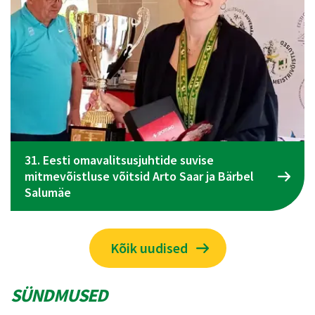
Spordiliidu Jõud üldkogu koosolek toimub 09.
juunil Tallinnas
Kõik uudised
SÜNDMUSED