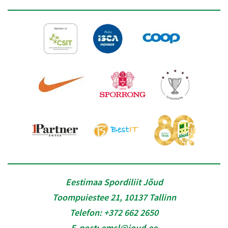
Eestimaa Spordiliit Jõud
Toompuiestee 21, 10137 Tallinn
Telefon:
+372 662 2650
E-post:
emsl@joud.ee