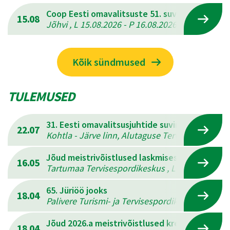
Coop Eesti omavalitsuste 51. suvemängud
15.08
Jõhvi , L 15.08.2026 - P 16.08.2026
Kõik sündmused
TULEMUSED
31. Eesti omavalitsusjuhtide suvine mitmevõis
22.07
Kohtla - Järve linn, Alutaguse Tervisespordikesk
Jõud meistrivõistlused laskmises
16.05
Tartumaa Tervisespordikeskus , L 16.05.2026 - 
65. Jüriöö jooks
18.04
Palivere Turismi- ja Tervisespordikeskus , L 18.
Jõud 2026.a meistrivõistlused kreeka-rooma 
18.04