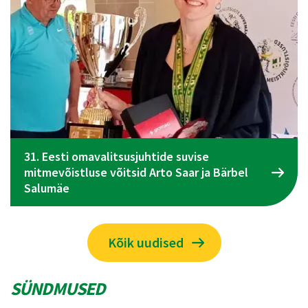
Spordiliidu Jõud üldkogu koosolek toimub 09.
juunil Tallinnas
Kõik uudised
SÜNDMUSED