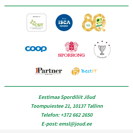
Eestimaa Spordiliit Jõud
Toompuiestee 21, 10137 Tallinn
Telefon:
+372 662 2650
E-post:
emsl@joud.ee