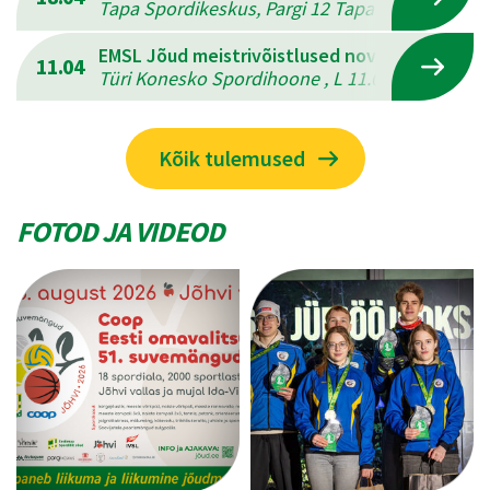
Tapa Spordikeskus, Pargi 12 Tapal , L 18.04.202
EMSL Jõud meistrivõistlused novuses
11.04
Türi Konesko Spordihoone , L 11.04.2026 - P 12
Kõik tulemused
FOTOD JA VIDEOD