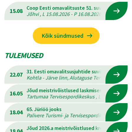
Coop Eesti omavalitsuste 51. suvemängud
15.08
Jõhvi , L 15.08.2026 - P 16.08.2026
Kõik sündmused
TULEMUSED
31. Eesti omavalitsusjuhtide suvine mitmevõis
22.07
Kohtla - Järve linn, Alutaguse Tervisespordikesk
Jõud meistrivõistlused laskmises
16.05
Tartumaa Tervisespordikeskus , L 16.05.2026 - 
65. Jüriöö jooks
18.04
Palivere Turismi- ja Tervisespordikeskus , L 18.
Jõud 2026.a meistrivõistlused kreeka-rooma 
18.04