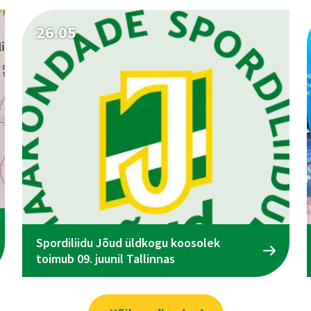
26.05
Spordiliidu Jõud üldkogu koosolek
toimub 09. juunil Tallinnas