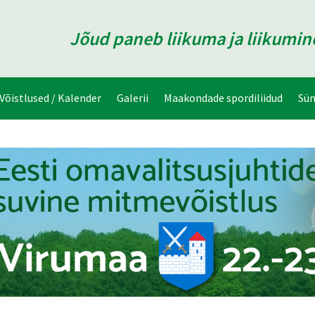
Jõud paneb liikuma ja liikumi
Võistlused / Kalender
Galerii
Maakondade spordiliidud
Sü