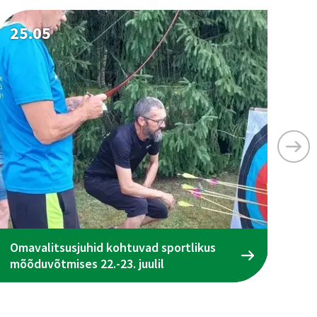
25.05
25
Omavalitsusjuhid kohtuvad sportlikus
Ta
mõõduvõtmises 22.-23. juulil
ena