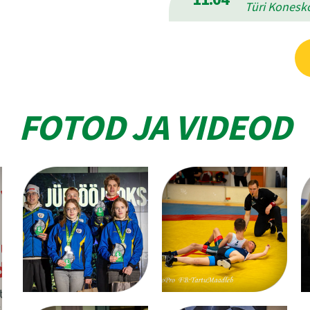
Türi Konesko
FOTOD JA VIDEOD