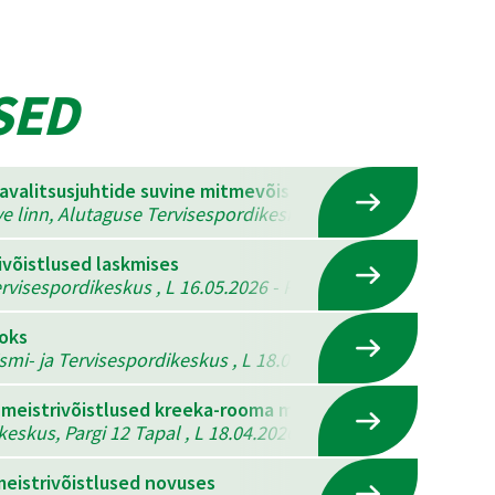
SED
mavalitsusjuhtide suvine mitmevõistlus
ve linn, Alutaguse Tervisespordikeskus , K 22.07.2026 - N 23
ivõistlused laskmises
visespordikeskus , L 16.05.2026 - P 17.05.2026
ooks
ismi- ja Tervisespordikeskus , L 18.04.2026 - P 19.04.2026
 meistrivõistlused kreeka-rooma maadluses, vabamaadlus
eskus, Pargi 12 Tapal , L 18.04.2026
eistrivõistlused novuses