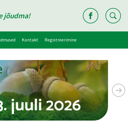
ne jõudma!
ndmused
Kontakt
Registreerimine