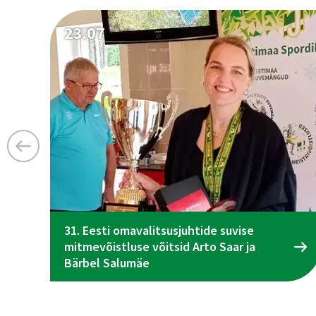
23.07
31. Eesti omavalitsusjuhtide suvise
mitmevõistluse võitsid Arto Saar ja
Bärbel Salumäe