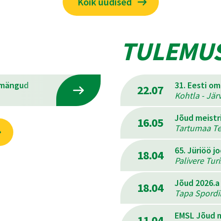
Kõik uudised
TULEMU
emängud
31. Eesti o
22.07
Kohtla - Jär
Jõud meistr
16.05
Tartumaa Ter
65. Jüriöö j
18.04
Palivere Tur
Jõud 2026.a
18.04
Tapa Spordik
EMSL Jõud m
11.04