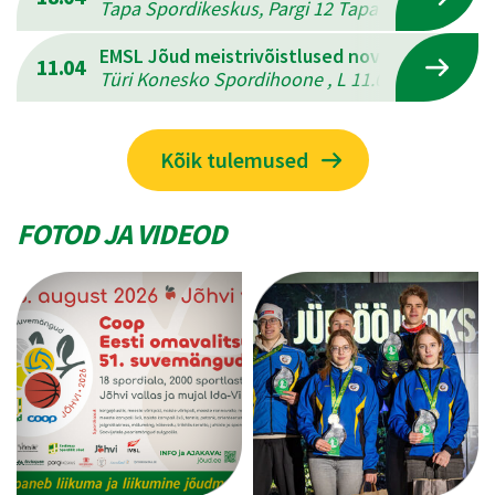
Tapa Spordikeskus, Pargi 12 Tapal , L 18.04.202
EMSL Jõud meistrivõistlused novuses
11.04
Türi Konesko Spordihoone , L 11.04.2026 - P 12
Kõik tulemused
FOTOD JA VIDEOD