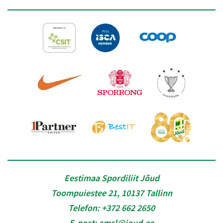
Eestimaa Spordiliit Jõud
Toompuiestee 21, 10137 Tallinn
Telefon:
+372 662 2650
E-post:
emsl@joud.ee