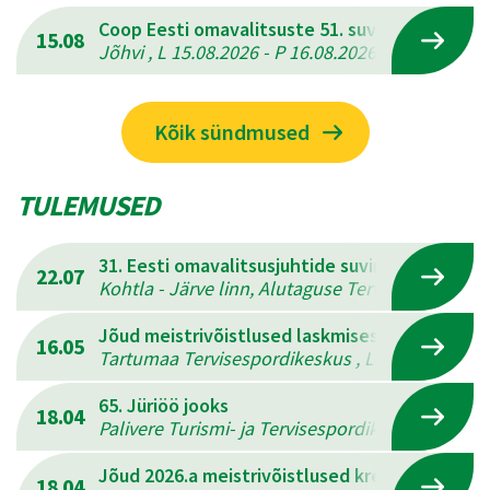
Coop Eesti omavalitsuste 51. suvemängud
15.08
Jõhvi , L 15.08.2026 - P 16.08.2026
Kõik sündmused
TULEMUSED
31. Eesti omavalitsusjuhtide suvine mitmevõis
22.07
Kohtla - Järve linn, Alutaguse Tervisespordikesk
Jõud meistrivõistlused laskmises
16.05
Tartumaa Tervisespordikeskus , L 16.05.2026 - 
65. Jüriöö jooks
18.04
Palivere Turismi- ja Tervisespordikeskus , L 18.
Jõud 2026.a meistrivõistlused kreeka-rooma 
18.04