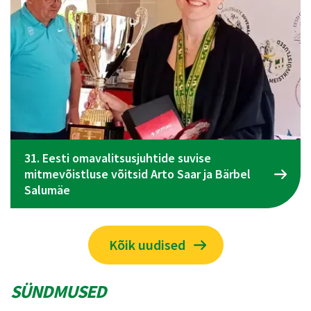
el
Spordiliidu Jõud üldkogu koosolek toimub 09
juunil Tallinnas
Kõik uudised
SÜNDMUSED