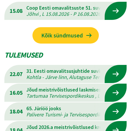
Coop Eesti omavalitsuste 51. suvemängud
15.08
Jõhvi , L 15.08.2026 - P 16.08.2026
Kõik sündmused
TULEMUSED
31. Eesti omavalitsusjuhtide suvine mitmevõis
22.07
Kohtla - Järve linn, Alutaguse Tervisespordikesk
Jõud meistrivõistlused laskmises
16.05
Tartumaa Tervisespordikeskus , L 16.05.2026 - 
65. Jüriöö jooks
18.04
Palivere Turismi- ja Tervisespordikeskus , L 18.
Jõud 2026.a meistrivõistlused kreeka-rooma 
18.04