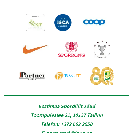
Eestimaa Spordiliit Jõud
Toompuiestee 21, 10137 Tallinn
Telefon:
+372 662 2650
E-post:
emsl@joud.ee