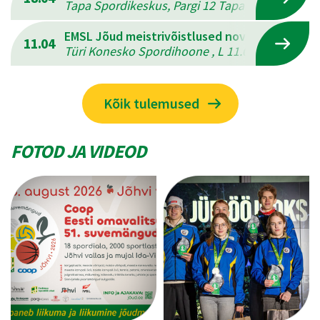
Tapa Spordikeskus, Pargi 12 Tapal , L 18.04.202
EMSL Jõud meistrivõistlused novuses
11.04
Türi Konesko Spordihoone , L 11.04.2026 - P 12
Kõik tulemused
FOTOD JA VIDEOD