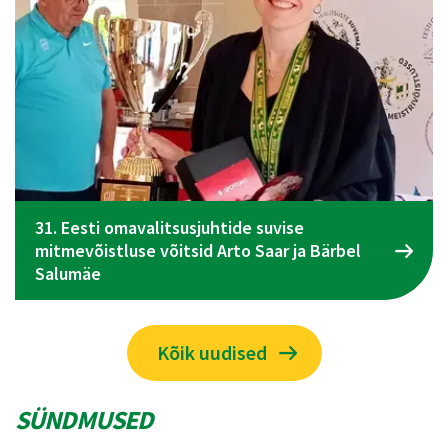
31. Eesti omavalitsusjuhtide suvise
mitmevõistluse võitsid Arto Saar ja Bärbel
Salumäe
Kõik uudised
SÜNDMUSED