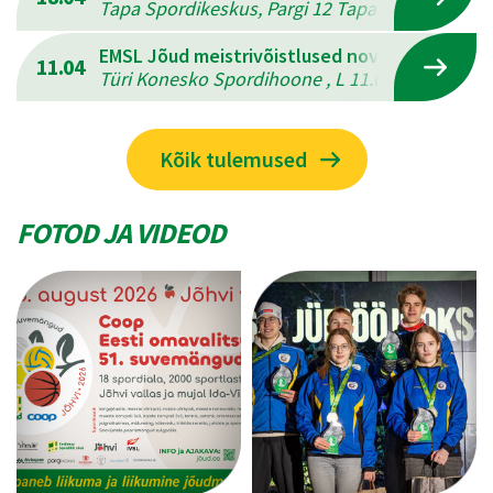
Tapa Spordikeskus, Pargi 12 Tapal , L 18.04.202
EMSL Jõud meistrivõistlused novuses
11.04
Türi Konesko Spordihoone , L 11.04.2026 - P 12
Kõik tulemused
FOTOD JA VIDEOD