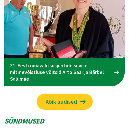
el
Spordiliidu Jõud üldkogu koosolek toimub 09
juunil Tallinnas
Kõik uudised
SÜNDMUSED