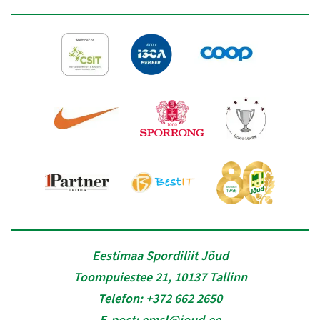
Eestimaa Spordiliit Jõud
Toompuiestee 21, 10137 Tallinn
Telefon:
+372 662 2650
E-post:
emsl@joud.ee