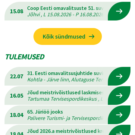
Coop Eesti omavalitsuste 51. suvemängud
15.08
Jõhvi , L 15.08.2026 - P 16.08.2026
Kõik sündmused
TULEMUSED
31. Eesti omavalitsusjuhtide suvine mitmevõis
22.07
Kohtla - Järve linn, Alutaguse Tervisespordikesk
Jõud meistrivõistlused laskmises
16.05
Tartumaa Tervisespordikeskus , L 16.05.2026 - 
65. Jüriöö jooks
18.04
Palivere Turismi- ja Tervisespordikeskus , L 18.
Jõud 2026.a meistrivõistlused kreeka-rooma 
18.04