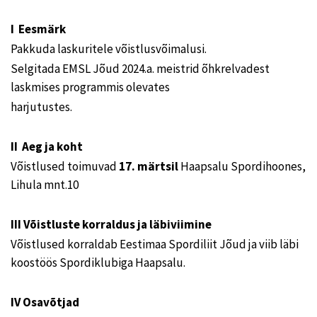
I Eesmärk
Pakkuda laskuritele võistlusvõimalusi.
Selgitada EMSL Jõud 2024.a. meistrid õhkrelvadest
laskmises programmis olevates
harjutustes.
II Aeg ja koht
Võistlused toimuvad
17. märtsil
Haapsalu Spordihoones,
Lihula mnt.10
III Võistluste korraldus ja läbiviimine
Võistlused korraldab Eestimaa Spordiliit Jõud ja viib läbi
koostöös Spordiklubiga Haapsalu.
IV Osavõtjad