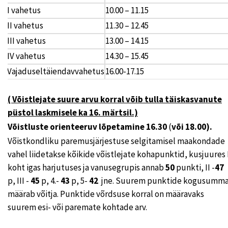
I vahetus
10.00 – 11.15
II vahetus
11.30 – 12.45
III vahetus
13.00 – 14.15
IV vahetus
14.30 – 15.45
Vajaduseltäiendavvahetus
16.00-17.15
( Võistlejate suure arvu korral võib tulla täiskasvanute
püstol laskmisele ka 16. märtsil.)
Võistluste orienteeruv lõpetamine 16.30
(
või 18.00).
Võistkondliku paremusjärjestuse selgitamisel maakondade
vahel liidetakse kõikide võistlejate kohapunktid, kusjuures 
koht igas harjutuses ja vanusegrupis annab
50
punkti, II -
47
p, III -
45
p, 4.-
43
p, 5-
42
jne. Suurem punktide kogusumm
määrab võitja. Punktide võrdsuse korral on määravaks
suurem esi- või paremate kohtade arv.