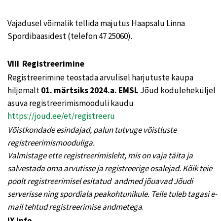
Vajadusel võimalik tellida majutus Haapsalu Linna
Spordibaasidest (telefon 47 25060).
VIII Registreerimine
Registreerimine teostada arvulisel harjutuste kaupa
hiljemalt
01. märtsiks
2024.a. EMSL
Jõud koduleheküljel
asuva registreerimismooduli kaudu
https://joud.ee/et/registreeru
Võistkondade esindajad, palun tutvuge võistluste
registreerimismooduliga.
Valmistage ette registreerimisleht, mis on vaja täita ja
salvestada oma arvutisse ja registreerige osalejad. Kõik teie
poolt registreerimisel esitatud andmed jõuavad Jõudi
serverisse ning spordiala peakohtunikule. Teile tuleb tagasi e-
mail tehtud registreerimise andmetega
.
IX Info