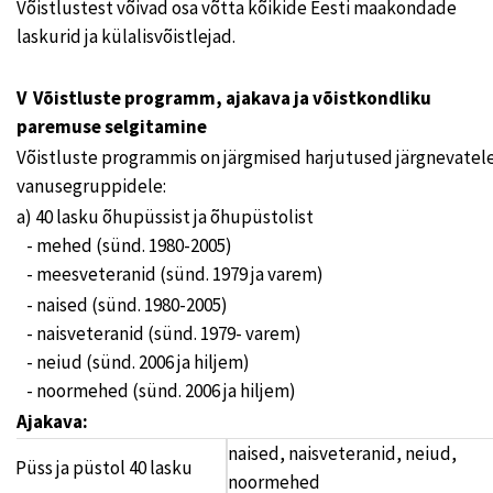
Võistlustest võivad osa võtta kõikide Eesti maakondade
laskurid ja külalisvõistlejad.
V Võistluste programm, ajakava ja võistkondliku
paremuse selgitamine
Võistluste programmis on järgmised harjutused järgnevatel
vanusegruppidele:
a) 40 lasku õhupüssist ja õhupüstolist
- mehed (sünd. 1980-2005)
- meesveteranid (sünd. 1979 ja varem)
- naised (sünd. 1980-2005)
- naisveteranid (sünd. 1979- varem)
- neiud (sünd. 2006 ja hiljem)
- noormehed (sünd. 2006 ja hiljem)
Ajakava:
naised, naisveteranid, neiud,
Püss ja püstol 40 lasku
noormehed