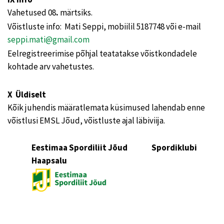
Vahetused 08
.
märtsiks.
Võistluste info: Mati Seppi, mobiilil 5187748 või e-mail
seppi.mati@gmail.com
Eelregistreerimise põhjal teatatakse võistkondadele
kohtade arv vahetustes.
X Üldiselt
Kõik juhendis määratlemata küsimused lahendab enne
võistlusi EMSL Jõud, võistluste ajal läbiviija.
Eestimaa Spordiliit Jõud Spordiklubi
Haapsalu