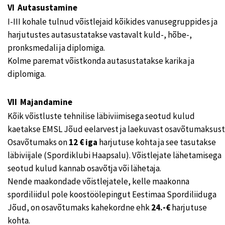
VI Autasustamine
I-III kohale tulnud võistlejaid kõikides vanusegruppides ja
harjutustes autasustatakse vastavalt kuld-, hõbe-,
pronksmedali ja diplomiga.
Kolme paremat võistkonda autasustatakse karika ja
diplomiga.
VII Majandamine
Kõik võistluste tehnilise läbiviimisega seotud kulud
kaetakse EMSL Jõud eelarvest ja laekuvast osavõtumaksust
Osavõtumaks on
12 € iga
harjutuse kohta ja see tasutakse
läbiviijale (Spordiklubi Haapsalu). Võistlejate lähetamisega
seotud kulud kannab osavõtja või lähetaja.
Nende maakondade võistlejatele, kelle maakonna
spordiliidul pole koostöölepingut Eestimaa Spordiliiduga
Jõud, on osavõtumaks kahekordne ehk
24.-€
harjutuse
kohta.