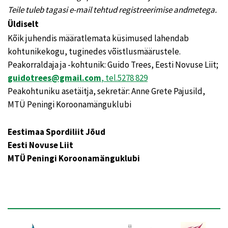
Teile tuleb tagasi e-mail tehtud registreerimise andmetega.
Üldiselt
Kõik juhendis määratlemata küsimused lahendab
kohtunikekogu, tuginedes võistlusmäärustele.
Peakorraldaja ja -kohtunik: Guido Trees, Eesti Novuse Liit;
guidotrees@gmail.com
, tel.5278 829
Peakohtuniku asetäitja, sekretär: Anne Grete Pajusild,
MTÜ Peningi Koroonamänguklubi
Eestimaa Spordiliit Jõud
Eesti Novuse Liit
MTÜ Peningi Koroonamänguklubi