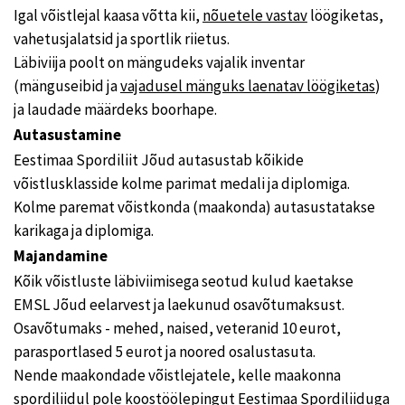
Igal võistlejal kaasa võtta kii,
nõuetele vastav
löögiketas,
vahetusjalatsid ja sportlik riietus.
Läbiviija poolt on mängudeks vajalik inventar
(mänguseibid ja
vajadusel mänguks laenatav löögiketas
)
ja laudade määrdeks boorhape.
Autasustamine
Eestimaa Spordiliit Jõud autasustab kõikide
võistlusklasside kolme parimat medali ja diplomiga.
Kolme paremat võistkonda (maakonda) autasustatakse
karikaga ja diplomiga.
Majandamine
Kõik võistluste läbiviimisega seotud kulud kaetakse
EMSL Jõud eelarvest ja laekunud osavõtumaksust.
Osavõtumaks - mehed, naised, veteranid 10 eurot,
parasportlased 5 eurot ja noored osalustasuta.
Nende maakondade võistlejatele, kelle maakonna
spordiliidul pole koostöölepingut Eestimaa Spordiliiduga