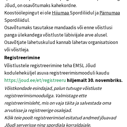
Jõud, on osavõtumaks kahekordne.
Koostöölepingut ei ole
Hiiumaa
Spordiliidul ja
Pärnumaa
Spordiliidul.
Osavõtumaks tasutakse mandaadis või enne võistlusi
panga ülekandega võistluste läbiviijale arve alusel.
Osavõtjate lähetuskulud kannab lähetav organisatsioon
või võistleja.
Registreerimine
Võistlustele registreerimine teha EMSL Jõud
koduleheküljel asuva registreerimismooduli kaudu
https://joud.ee/et/registreeru
hiljemalt 30. novembriks.
Võistkondade esindajad, palun tutvuge võistluste
registreerimismooduliga. Valmistage ette
registreerimisleht, mis on vaja täita ja salvestada oma
arvutisse ja registreerige osalejad.
Kõik teie poolt registreerimisel esitatud andmed jõuavad
Jõudi serverisse ning spordiala korraldajale.