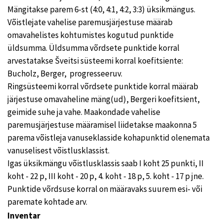
Mängitakse parem 6-st (4:0, 4:1, 4:2, 3:3) üksikmängus.
Võistlejate vahelise paremusjärjestuse määrab
omavahelistes kohtumistes kogutud punktide
üldsumma. Üldsumma võrdsete punktide korral
arvestatakse Šveitsi süsteemi korral koefitsiente:
Bucholz, Berger, progresseeruv.
Ringsüsteemi korral võrdsete punktide korral määrab
järjestuse omavaheline mäng(ud), Bergeri koefitsient,
geimide suhe ja vahe. Maakondade vahelise
paremusjärjestuse määramisel liidetakse maakonna 5
parema võistleja vanuseklasside kohapunktid olenemata
vanuselisest võistlusklassist.
Igas üksikmängu võistlusklassis saab I koht 25 punkti, II
koht - 22 p, III koht - 20 p, 4. koht - 18 p, 5. koht - 17 p jne.
Punktide võrdsuse korral on määravaks suurem esi- või
paremate kohtade arv.
Inventar