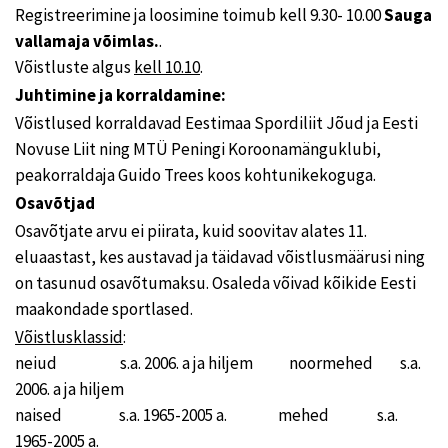
Registreerimine ja loosimine toimub kell 9.30- 10.00
Sauga
vallamaja võimlas.
.
Võistluste algus
kell 10.10
.
Juhtimine ja korraldamine:
Võistlused korraldavad Eestimaa Spordiliit Jõud ja Eesti
Novuse Liit ning MTÜ Peningi Koroonamänguklubi,
peakorraldaja Guido Trees koos kohtunikekoguga.
Osavõtjad
Osavõtjate arvu ei piirata, kuid soovitav alates 11.
eluaastast, kes austavad ja täidavad võistlusmäärusi ning
on tasunud osavõtumaksu. Osaleda võivad kõikide Eesti
maakondade sportlased.
Võistlusklassid
:
neiud s.a. 2006. a ja hiljem noormehed s.a.
2006. a ja hiljem
naised s.a. 1965-2005 a. mehed s.a.
1965-2005 a.