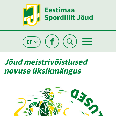
ET
Jõud meistrivõistlused
novuse üksikmängus