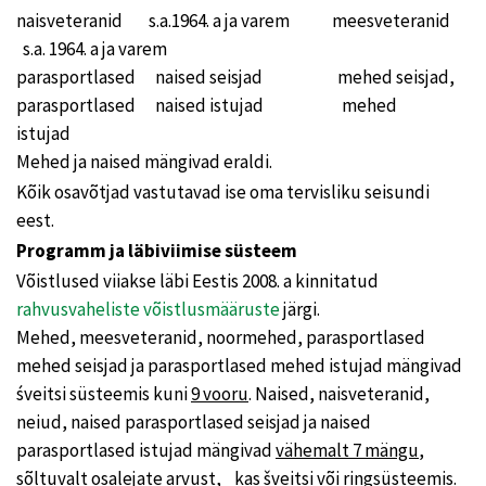
naisveteranid s.a.1964. a ja varem meesveteranid
s.a. 1964. a ja varem
parasportlased naised seisjad mehed seisjad,
parasportlased naised istujad mehed
istujad
Mehed ja naised mängivad eraldi.
Kõik osavõtjad vastutavad ise oma tervisliku seisundi
eest.
Programm ja läbiviimise süsteem
Võistlused viiakse läbi Eestis 2008. a kinnitatud
rahvusvaheliste võistlusmääruste
järgi.
Mehed, meesveteranid, noormehed, parasportlased
mehed seisjad ja parasportlased mehed istujad mängivad
śveitsi süsteemis kuni
9 vooru
. Naised, naisveteranid,
neiud, naised parasportlased seisjad ja naised
parasportlased istujad mängivad
vähemalt 7 mängu
,
sõltuvalt osalejate arvust, kas šveitsi või ringsüsteemis.