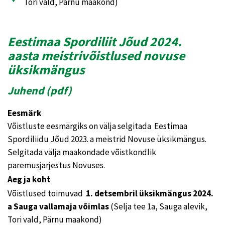
Tori vald, Pärnu maakond)
Eestimaa Spordiliit Jõud 2024.
aasta meistrivõistlused novuse
üksikmängus
Juhend (
pdf
)
Eesmärk
Võistluste eesmärgiks on välja selgitada Eestimaa
Spordiliidu Jõud 2023. a meistrid Novuse üksikmängus.
Selgitada välja maakondade võistkondlik
paremusjärjestus Novuses.
Aeg ja koht
Võistlused toimuvad
1. detsembril üksikmängus 2024.
a Sauga vallamaja võimlas
(Selja tee 1a, Sauga alevik,
Tori vald, Pärnu maakond)