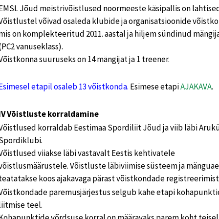
EMSL Jõud meistrivõistlused noormeeste käsipallis on lahtised
Võistlustel võivad osaleda klubide ja organisatsioonide võistk
mis on komplekteeritud 2011. aastal ja hiljem sündinud mängij
(PC2 vanuseklass).
Võistkonna suuruseks on 14 mängijat ja 1 treener.
Esimesel etapil osaleb 13 võistkonda.
Esimese etapi
AJAKAVA
.
IV Võistluste korraldamine
Võistlused korraldab Eestimaa Spordiliit Jõud ja viib läbi Aruk
Spordiklubi.
Võistlused viiakse läbi vastavalt Eestis kehtivatele
võistlusmäärustele. Võistluste läbiviimise süsteem ja mängua
teatatakse koos ajakavaga pärast võistkondade registreerimist
Võistkondade paremusjärjestus selgub kahe etapi kohapunkt
liitmise teel.
Kohapunktide võrdsuse korral on määravaks parem koht teisel