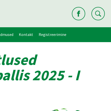
ndmused
Kontakt
Registreerimine
tlused
llis 2025 - I