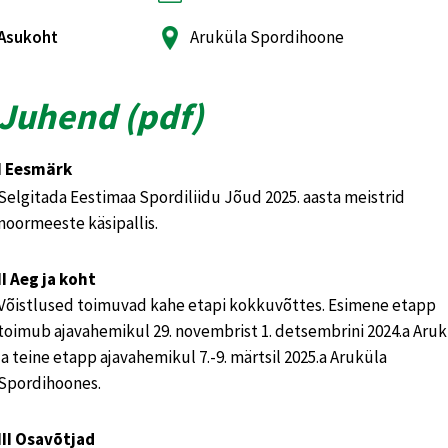
Asukoht
Aruküla Spordihoone
Juhend (
pdf
)
I Eesmärk
Selgitada Eestimaa Spordiliidu Jõud 2025. aasta meistrid
noormeeste käsipallis.
II Aeg ja koht
Võistlused toimuvad kahe etapi kokkuvõttes. Esimene etapp
toimub ajavahemikul 29. novembrist 1. detsembrini 2024.a Aruk
ja teine etapp ajavahemikul 7.-9. märtsil 2025.a Aruküla
Spordihoones.
III Osavõtjad