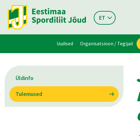
ET
Uudised
Organisatsioon / Tegijad
Üldinfo
Tulemused