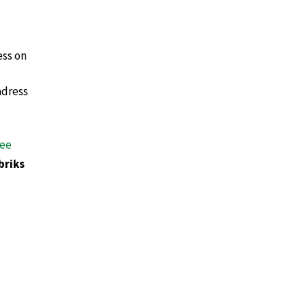
ess on
adress
.ee
briks