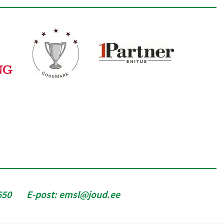
650
E-post:
emsl@joud.ee