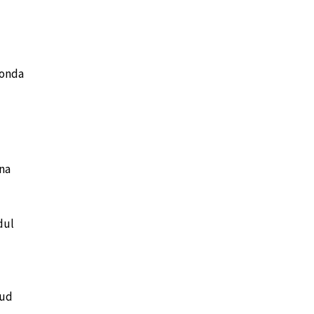
konda
na
dul
tud