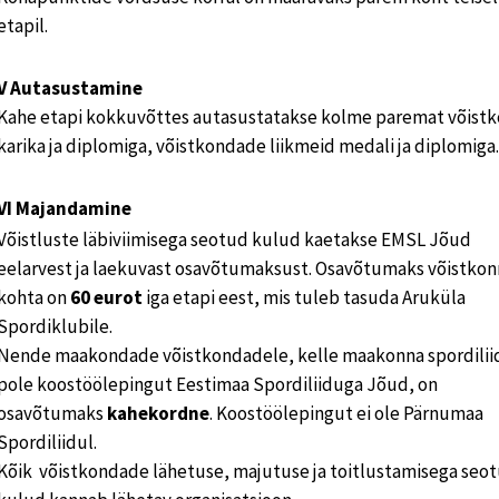
etapil.
V Autasustamine
Kahe etapi kokkuvõttes autasustatakse kolme paremat võist
karika ja diplomiga, võistkondade liikmeid medali ja diplomiga.
VI Majandamine
Võistluste läbiviimisega seotud kulud kaetakse EMSL Jõud
eelarvest ja laekuvast osavõtumaksust. Osavõtumaks võistkon
kohta on
60 eurot
iga etapi eest, mis tuleb tasuda Aruküla
Spordiklubile.
Nende maakondade võistkondadele, kelle maakonna spordilii
pole koostöölepingut Eestimaa Spordiliiduga Jõud, on
osavõtumaks
kahekordne
. Koostöölepingut ei ole Pärnumaa
Spordiliidul.
Kõik võistkondade lähetuse, majutuse ja toitlustamisega seo