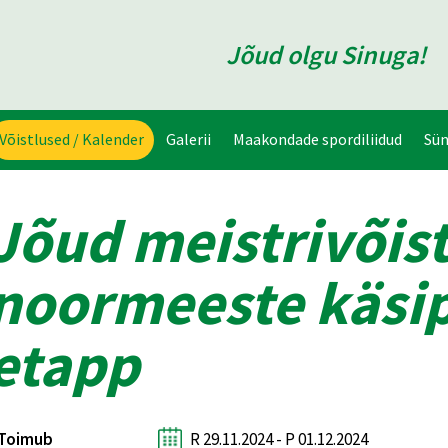
Jõud olgu Sinuga!
Võistlused / Kalender
Galerii
Maakondade spordiliidud
Sü
Jõud meistrivõis
noormeeste käsipa
etapp
Toimub
R 29.11.2024 - P 01.12.2024