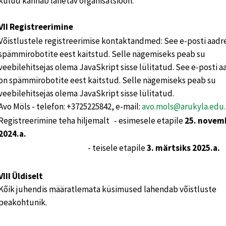
kulud kannab lähetav organisatsioon.
VII Registreerimine
Võistlustele registreerimise kontaktandmed: See e-posti aadr
spämmirobotite eest kaitstud. Selle nägemiseks peab su
veebilehitsejas olema JavaSkript sisse lülitatud. See e-posti a
on spämmirobotite eest kaitstud. Selle nägemiseks peab su
veebilehitsejas olema JavaSkript sisse lülitatud.
Avo Möls - telefon: +3725225842, e-mail:
avo.mols@arukyla.edu
Registreerimine teha hiljemalt - esimesele etapile
25. novem
2024.a.
- teisele etapile
3. märtsiks 2025.a.
VIII Üldiselt
Kõik juhendis määratlemata küsimused lahendab võistluste
peakohtunik.