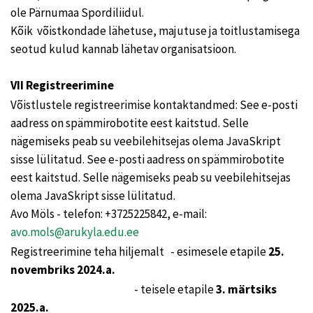
ole Pärnumaa Spordiliidul.
Kõik võistkondade lähetuse, majutuse ja toitlustamisega
seotud kulud kannab lähetav organisatsioon.
VII Registreerimine
Võistlustele registreerimise kontaktandmed: See e-posti
aadress on spämmirobotite eest kaitstud. Selle
nägemiseks peab su veebilehitsejas olema JavaSkript
sisse lülitatud. See e-posti aadress on spämmirobotite
eest kaitstud. Selle nägemiseks peab su veebilehitsejas
olema JavaSkript sisse lülitatud.
Avo Möls - telefon: +3725225842, e-mail:
avo.mols@arukyla.edu.ee
Registreerimine teha hiljemalt - esimesele etapile
25.
novembriks 2024.a.
- teisele etapile
3. märtsiks
2025.a.