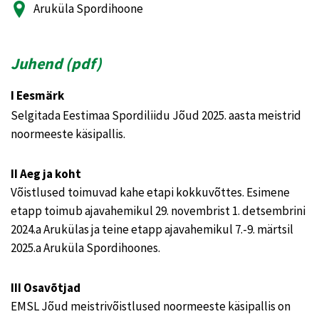
Aruküla Spordihoone
Juhend (
pdf
)
I Eesmärk
Selgitada Eestimaa Spordiliidu Jõud 2025. aasta meistrid
noormeeste käsipallis.
II Aeg ja koht
Võistlused toimuvad kahe etapi kokkuvõttes. Esimene
etapp toimub ajavahemikul 29. novembrist 1. detsembrini
2024.a Arukülas ja teine etapp ajavahemikul 7.-9. märtsil
2025.a Aruküla Spordihoones.
III Osavõtjad
EMSL Jõud meistrivõistlused noormeeste käsipallis on