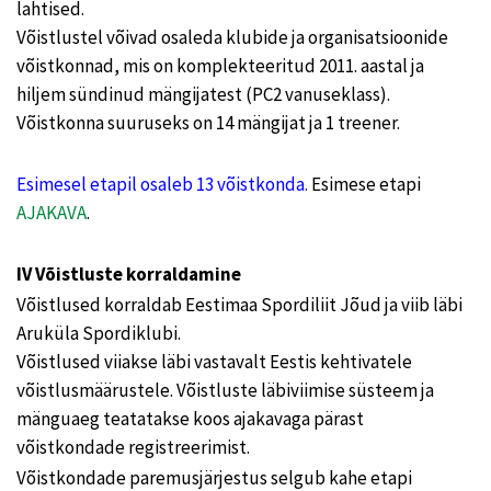
lahtised.
Võistlustel võivad osaleda klubide ja organisatsioonide
võistkonnad, mis on komplekteeritud 2011. aastal ja
hiljem sündinud mängijatest (PC2 vanuseklass).
Võistkonna suuruseks on 14 mängijat ja 1 treener.
Esimesel etapil osaleb 13 võistkonda.
Esimese etapi
AJAKAVA
.
IV Võistluste korraldamine
Võistlused korraldab Eestimaa Spordiliit Jõud ja viib läbi
Aruküla Spordiklubi.
Võistlused viiakse läbi vastavalt Eestis kehtivatele
võistlusmäärustele. Võistluste läbiviimise süsteem ja
mänguaeg teatatakse koos ajakavaga pärast
võistkondade registreerimist.
Võistkondade paremusjärjestus selgub kahe etapi