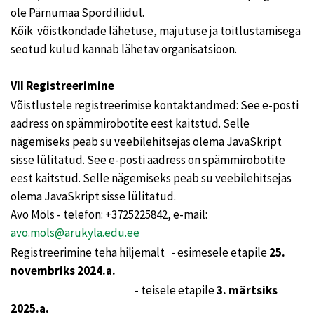
ole Pärnumaa Spordiliidul.
Kõik võistkondade lähetuse, majutuse ja toitlustamisega
seotud kulud kannab lähetav organisatsioon.
VII Registreerimine
Võistlustele registreerimise kontaktandmed: See e-posti
aadress on spämmirobotite eest kaitstud. Selle
nägemiseks peab su veebilehitsejas olema JavaSkript
sisse lülitatud. See e-posti aadress on spämmirobotite
eest kaitstud. Selle nägemiseks peab su veebilehitsejas
olema JavaSkript sisse lülitatud.
Avo Möls - telefon: +3725225842, e-mail:
avo.mols@arukyla.edu.ee
Registreerimine teha hiljemalt - esimesele etapile
25.
novembriks 2024.a.
- teisele etapile
3. märtsiks
2025.a.