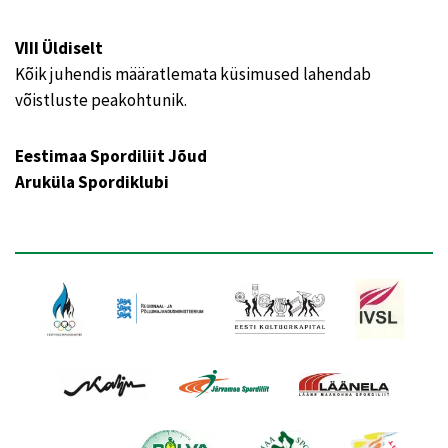
VIII Üldiselt
Kõik juhendis määratlemata küsimused lahendab
võistluste peakohtunik.
Eestimaa Spordiliit Jõud
Aruküla Spordiklubi