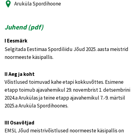
Aruküla Spordihoone
Juhend (
pdf
)
I Eesmärk
Selgitada Eestimaa Spordiliidu Jõud 2025. aasta meistrid
noormeeste käsipallis.
II Aeg ja koht
Võistlused toimuvad kahe etapi kokkuvõttes. Esimene
etapp toimub ajavahemikul 29. novembrist 1. detsembrini
2024.a Arukülas ja teine etapp ajavahemikul 7.-9. märtsil
2025.a Aruküla Spordihoones.
III Osavõtjad
EMSL Jõud meistrivõistlused noormeeste käsipallis on