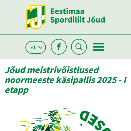
ET
Jõud meistrivõistlused
noormeeste käsipallis 2025 - I
etapp