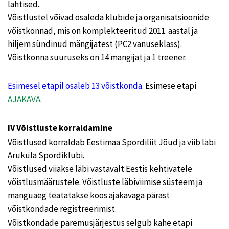
lahtised.
Võistlustel võivad osaleda klubide ja organisatsioonide
võistkonnad, mis on komplekteeritud 2011. aastal ja
hiljem sündinud mängijatest (PC2 vanuseklass).
Võistkonna suuruseks on 14 mängijat ja 1 treener.
Esimesel etapil osaleb 13 võistkonda.
Esimese etapi
AJAKAVA
.
IV Võistluste korraldamine
Võistlused korraldab Eestimaa Spordiliit Jõud ja viib läbi
Aruküla Spordiklubi.
Võistlused viiakse läbi vastavalt Eestis kehtivatele
võistlusmäärustele. Võistluste läbiviimise süsteem ja
mänguaeg teatatakse koos ajakavaga pärast
võistkondade registreerimist.
Võistkondade paremusjärjestus selgub kahe etapi