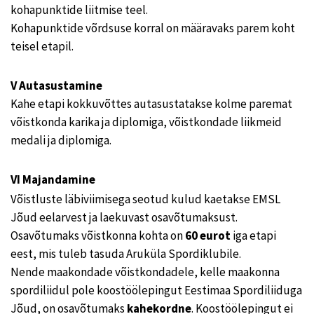
kohapunktide liitmise teel.
Kohapunktide võrdsuse korral on määravaks parem koht
teisel etapil.
V Autasustamine
Kahe etapi kokkuvõttes autasustatakse kolme paremat
võistkonda karika ja diplomiga, võistkondade liikmeid
medali ja diplomiga.
VI Majandamine
Võistluste läbiviimisega seotud kulud kaetakse EMSL
Jõud eelarvest ja laekuvast osavõtumaksust.
Osavõtumaks võistkonna kohta on
60 eurot
iga etapi
eest, mis tuleb tasuda Aruküla Spordiklubile.
Nende maakondade võistkondadele, kelle maakonna
spordiliidul pole koostöölepingut Eestimaa Spordiliiduga
Jõud, on osavõtumaks
kahekordne
. Koostöölepingut ei