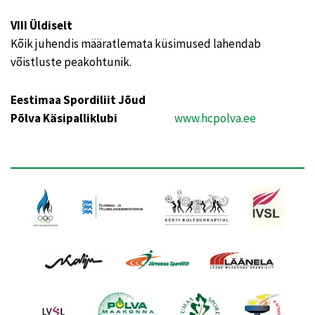
VIII Üldiselt
Kõik juhendis määratlemata küsimused lahendab
võistluste peakohtunik.
Eestimaa Spordiliit Jõud
Põlva Käsipalliklubi
www.hcpolva.ee