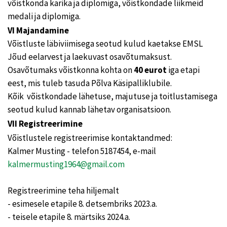
võistkonda karika ja diplomiga, võistkondade liikmeid
medali ja diplomiga.
VI Majandamine
Võistluste läbiviimisega seotud kulud kaetakse EMSL
Jõud eelarvest ja laekuvast osavõtumaksust.
Osavõtumaks võistkonna kohta on
40 eurot
iga etapi
eest, mis tuleb tasuda Põlva Käsipalliklubile.
Kõik võistkondade lähetuse, majutuse ja toitlustamisega
seotud kulud kannab lähetav organisatsioon.
VII Registreerimine
Võistlustele registreerimise kontaktandmed:
Kalmer Musting - telefon 5187454, e-mail
kalmermusting1964@gmail.com
Registreerimine teha hiljemalt
- esimesele etapile 8. detsembriks 2023.a.
- teisele etapile 8. märtsiks 2024.a.