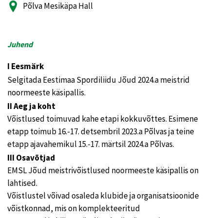
Põlva Mesikäpa Hall
Juhend
I Eesmärk
Selgitada Eestimaa Spordiliidu Jõud 2024.a meistrid
noormeeste käsipallis.
II Aeg ja koht
Võistlused toimuvad kahe etapi kokkuvõttes. Esimene
etapp toimub 16.-17. detsembril 2023.a Põlvas ja teine
etapp ajavahemikul 15.-17. märtsil 2024.a Põlvas.
III Osavõtjad
EMSL Jõud meistrivõistlused noormeeste käsipallis on
lahtised.
Võistlustel võivad osaleda klubide ja organisatsioonide
võistkonnad, mis on komplekteeritud