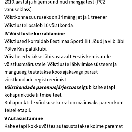
2010. aastal ja hiljem sündinud mängijatest (PC2
vanuseklass).
Võistkonna suuruseks on 14 mängijat ja 1 treener.
Võistlustel osaleb 10 võistkonda.
IV Võistluste korraldamine
Võistlused korraldab Eestimaa Spordiliit Jõud ja viib läbi
Põlva Käsipalliklubi.
Võistlused viiakse läbi vastavalt Eestis kehtivatele
võistlusmäärustele. Võistluste läbiviimise süsteem ja
mänguaeg teatatakse koos ajakavaga pärast
võistkondade registreerimist.
Võistkondade paremusjärjestus
selgub kahe etapi
kohapunktide liitmise teel.
Kohapunktide võrdsuse korral on määravaks parem koht
teisel etapil.
V Autasustamine
Kahe etapi kokkuvõttes autasustatakse kolme paremat