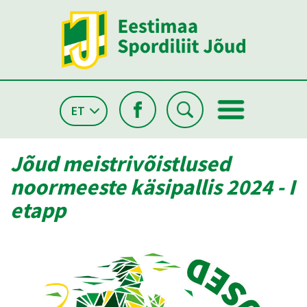
ET
Jõud meistrivõistlused
noormeeste käsipallis 2024 - I
etapp