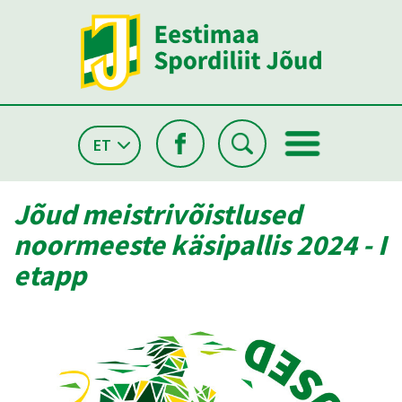
ET
Jõud meistrivõistlused
noormeeste käsipallis 2024 - I
etapp