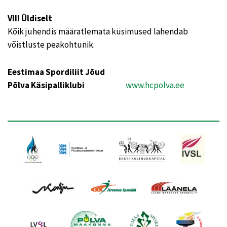
VIII Üldiselt
Kõik juhendis määratlemata küsimused lahendab
võistluste peakohtunik.
Eestimaa Spordiliit Jõud
Põlva Käsipalliklubi
www.hcpolva.ee