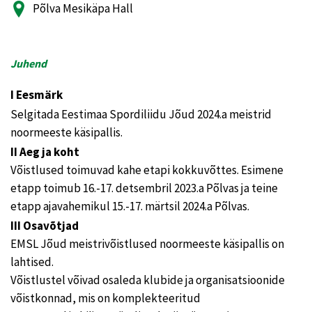
Põlva Mesikäpa Hall
Juhend
I Eesmärk
Selgitada Eestimaa Spordiliidu Jõud 2024.a meistrid
noormeeste käsipallis.
II Aeg ja koht
Võistlused toimuvad kahe etapi kokkuvõttes. Esimene
etapp toimub 16.-17. detsembril 2023.a Põlvas ja teine
etapp ajavahemikul 15.-17. märtsil 2024.a Põlvas.
III Osavõtjad
EMSL Jõud meistrivõistlused noormeeste käsipallis on
lahtised.
Võistlustel võivad osaleda klubide ja organisatsioonide
võistkonnad, mis on komplekteeritud