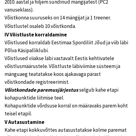
2010. aastal ja hiljem sündinud mängijatest (PC2
vanuseklass).
Võistkonna suuruseks on 14 mängijat ja 1 treener.
Võistlustel osaleb 10 võistkonda.
IV Võistluste korraldamine
Võistlused korraldab Eestimaa Spordiliit Jõud ja viib läbi
Põlva Käsipalliklubi.
Võistlused viiakse läbi vastavalt Eestis kehtivatele
võistlusmäärustele. Võistluste läbiviimise süsteem ja
mänguaeg teatatakse koos ajakavaga pärast
võistkondade registreerimist.
Võistkondade paremusjärjestus
selgub kahe etapi
kohapunktide liitmise teel.
Kohapunktide võrdsuse korral on määravaks parem koht
teisel etapil.
V Autasustamine
Kahe etapi kokkuvõttes autasustatakse kolme paremat