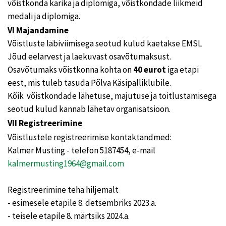
võistkonda karika ja diplomiga, võistkondade liikmeid
medali ja diplomiga.
VI Majandamine
Võistluste läbiviimisega seotud kulud kaetakse EMSL
Jõud eelarvest ja laekuvast osavõtumaksust.
Osavõtumaks võistkonna kohta on
40 eurot
iga etapi
eest, mis tuleb tasuda Põlva Käsipalliklubile.
Kõik võistkondade lähetuse, majutuse ja toitlustamisega
seotud kulud kannab lähetav organisatsioon.
VII Registreerimine
Võistlustele registreerimise kontaktandmed:
Kalmer Musting - telefon 5187454, e-mail
kalmermusting1964@gmail.com
Registreerimine teha hiljemalt
- esimesele etapile 8. detsembriks 2023.a.
- teisele etapile 8. märtsiks 2024.a.