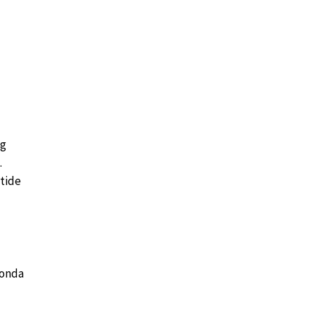
eg
.
tide
konda