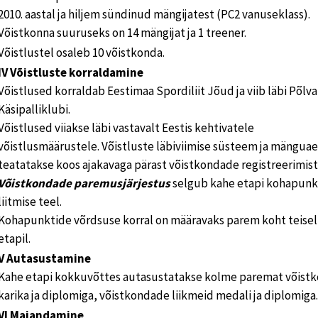
2010. aastal ja hiljem sündinud mängijatest (PC2 vanuseklass).
Võistkonna suuruseks on 14 mängijat ja 1 treener.
Võistlustel osaleb 10 võistkonda.
IV Võistluste korraldamine
Võistlused korraldab Eestimaa Spordiliit Jõud ja viib läbi Põlva
Käsipalliklubi.
Võistlused viiakse läbi vastavalt Eestis kehtivatele
võistlusmäärustele. Võistluste läbiviimise süsteem ja mängua
teatatakse koos ajakavaga pärast võistkondade registreerimist
Võistkondade paremusjärjestus
selgub kahe etapi kohapunk
liitmise teel.
Kohapunktide võrdsuse korral on määravaks parem koht teisel
etapil.
V Autasustamine
Kahe etapi kokkuvõttes autasustatakse kolme paremat võist
karika ja diplomiga, võistkondade liikmeid medali ja diplomiga.
VI Majandamine