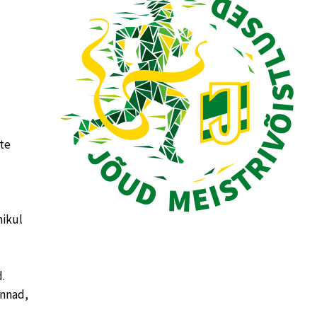
te
mikul
.
onnad,