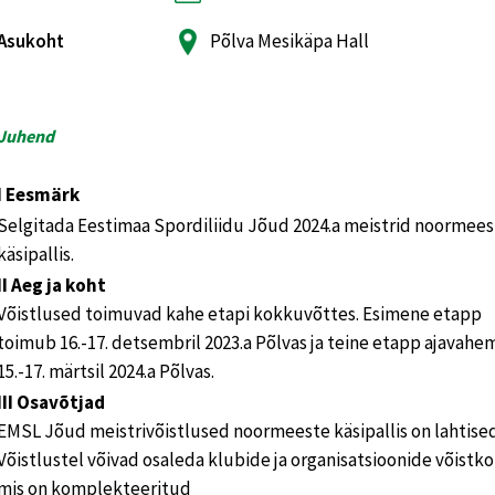
Asukoht
Põlva Mesikäpa Hall
Juhend
I Eesmärk
Selgitada Eestimaa Spordiliidu Jõud 2024.a meistrid noormees
käsipallis.
II Aeg ja koht
Võistlused toimuvad kahe etapi kokkuvõttes. Esimene etapp
toimub 16.-17. detsembril 2023.a Põlvas ja teine etapp ajavahe
15.-17. märtsil 2024.a Põlvas.
III Osavõtjad
EMSL Jõud meistrivõistlused noormeeste käsipallis on lahtised
Võistlustel võivad osaleda klubide ja organisatsioonide võistk
mis on komplekteeritud