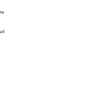
na
tud