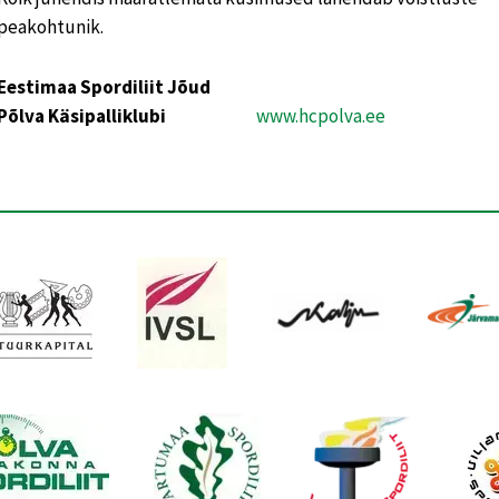
peakohtunik.
Eestimaa Spordiliit Jõud
Põlva Käsipalliklubi
www.hcpolva.ee