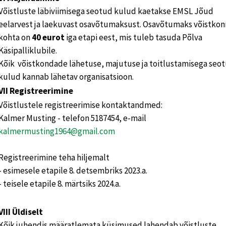
Võistluste läbiviimisega seotud kulud kaetakse EMSL Jõud
eelarvest ja laekuvast osavõtumaksust. Osavõtumaks võistkon
kohta on
40 eurot
iga etapi eest, mis tuleb tasuda Põlva
Käsipalliklubile.
Kõik võistkondade lähetuse, majutuse ja toitlustamisega seo
kulud kannab lähetav organisatsioon.
VII Registreerimine
Võistlustele registreerimise kontaktandmed:
Kalmer Musting - telefon 5187454, e-mail
kalmermusting1964@gmail.com
Registreerimine teha hiljemalt
- esimesele etapile 8. detsembriks 2023.a.
- teisele etapile 8. märtsiks 2024.a.
VIII Üldiselt
Kõik juhendis määratlemata küsimused lahendab võistluste