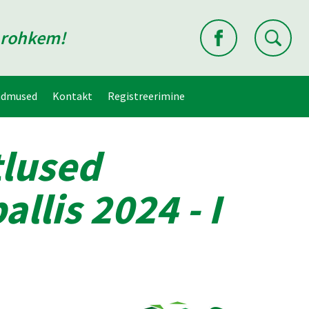
d rohkem!
ndmused
Kontakt
Registreerimine
tlused
llis 2024 - I