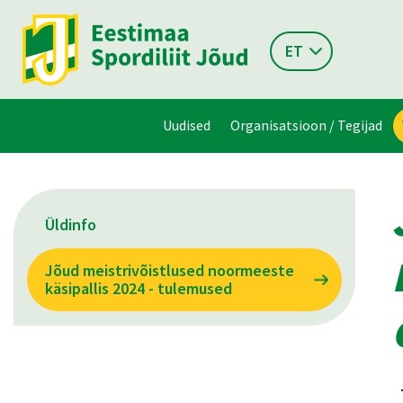
ET
Uudised
Organisatsioon / Tegijad
Üldinfo
Jõud meistrivõistlused noormeeste
käsipallis 2024 - tulemused