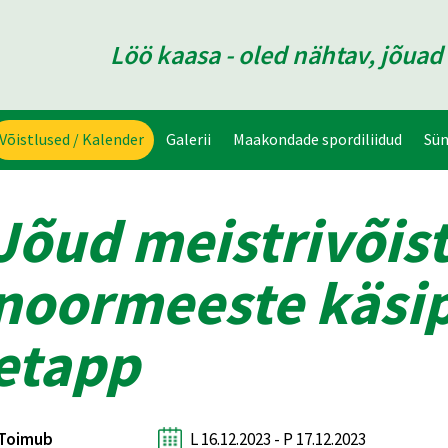
Löö kaasa - oled nähtav, jõua
Võistlused / Kalender
Galerii
Maakondade spordiliidud
Sü
Jõud meistrivõis
noormeeste käsipa
etapp
Toimub
L 16.12.2023 - P 17.12.2023