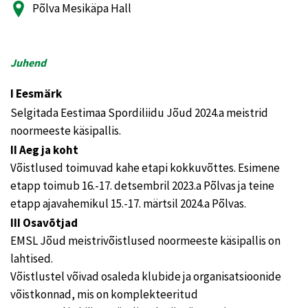
Põlva Mesikäpa Hall
Juhend
I Eesmärk
Selgitada Eestimaa Spordiliidu Jõud 2024.a meistrid
noormeeste käsipallis.
II Aeg ja koht
Võistlused toimuvad kahe etapi kokkuvõttes. Esimene
etapp toimub 16.-17. detsembril 2023.a Põlvas ja teine
etapp ajavahemikul 15.-17. märtsil 2024.a Põlvas.
III Osavõtjad
EMSL Jõud meistrivõistlused noormeeste käsipallis on
lahtised.
Võistlustel võivad osaleda klubide ja organisatsioonide
võistkonnad, mis on komplekteeritud