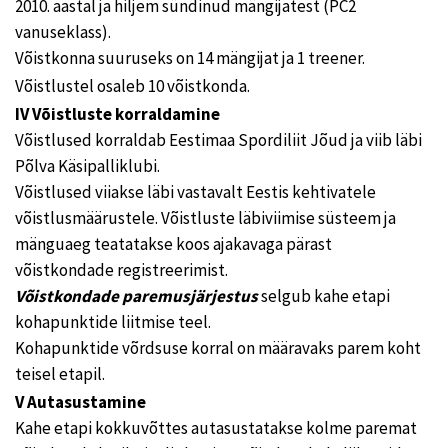
2010. aastal ja hiljem sündinud mängijatest (PC2
vanuseklass).
Võistkonna suuruseks on 14 mängijat ja 1 treener.
Võistlustel osaleb 10 võistkonda.
IV Võistluste korraldamine
Võistlused korraldab Eestimaa Spordiliit Jõud ja viib läbi
Põlva Käsipalliklubi.
Võistlused viiakse läbi vastavalt Eestis kehtivatele
võistlusmäärustele. Võistluste läbiviimise süsteem ja
mänguaeg teatatakse koos ajakavaga pärast
võistkondade registreerimist.
Võistkondade paremusjärjestus
selgub kahe etapi
kohapunktide liitmise teel.
Kohapunktide võrdsuse korral on määravaks parem koht
teisel etapil.
V Autasustamine
Kahe etapi kokkuvõttes autasustatakse kolme paremat