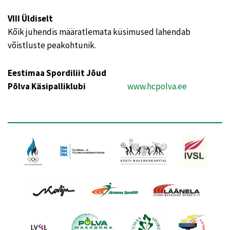
VIII Üldiselt
Kõik juhendis määratlemata küsimused lahendab
võistluste peakohtunik.
Eestimaa Spordiliit Jõud
Põlva Käsipalliklubi
www.hcpolva.ee