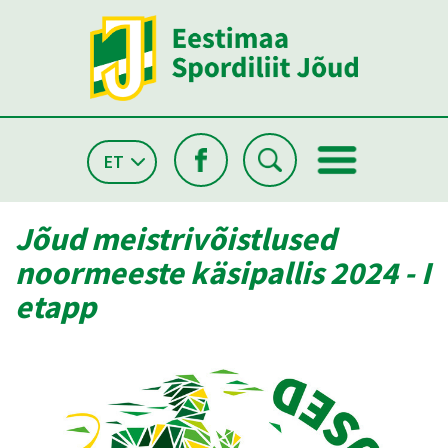
ET
Jõud meistrivõistlused
noormeeste käsipallis 2024 - I
etapp