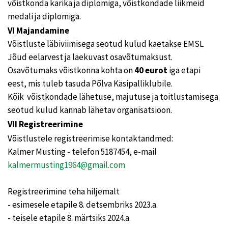
võistkonda karika ja diplomiga, võistkondade liikmeid
medali ja diplomiga.
VI Majandamine
Võistluste läbiviimisega seotud kulud kaetakse EMSL
Jõud eelarvest ja laekuvast osavõtumaksust.
Osavõtumaks võistkonna kohta on
40 eurot
iga etapi
eest, mis tuleb tasuda Põlva Käsipalliklubile.
Kõik võistkondade lähetuse, majutuse ja toitlustamisega
seotud kulud kannab lähetav organisatsioon.
VII Registreerimine
Võistlustele registreerimise kontaktandmed:
Kalmer Musting - telefon 5187454, e-mail
kalmermusting1964@gmail.com
Registreerimine teha hiljemalt
- esimesele etapile 8. detsembriks 2023.a.
- teisele etapile 8. märtsiks 2024.a.